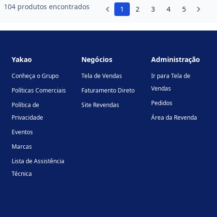
104 produtos encontrados
1
2
3
4
5
Footer
Yakao
Negócios
Administração
Conheça o Grupo
Tela de Vendas
Ir para Tela de
Vendas
Políticas Comerciais
Faturamento Direto
Pedidos
Política de
Site Revendas
Privacidade
Área da Revenda
Eventos
Marcas
Lista de Assistência
Técnica