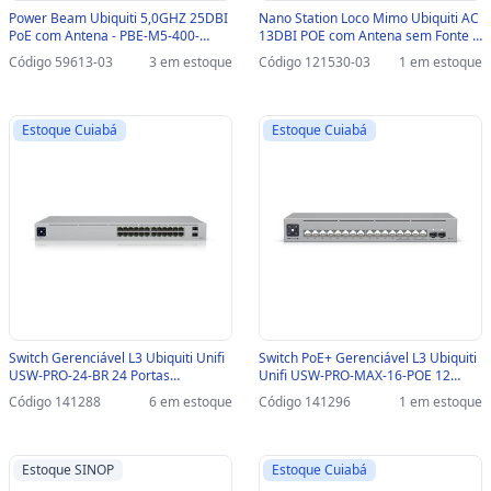
Power Beam Ubiquiti 5,0GHZ 25DBI
Nano Station Loco Mimo Ubiquiti AC
PoE com Antena - PBE-M5-400-
13DBI POE com Antena sem Fonte -
SINOP-03 - PBE-M5-400
LOCO5-AC-SINOP-03 - LOCO-5AC
Código 59613-03
3 em estoque
Código 121530-03
1 em estoque
Estoque Cuiabá
Estoque Cuiabá
Switch Gerenciável L3 Ubiquiti Unifi
Switch PoE+ Gerenciável L3 Ubiquiti
USW-PRO-24-BR 24 Portas
Unifi USW-PRO-MAX-16-POE 12
10/100/1000 Mbps + 2 SFP 10G -
Portas 10/100/1000 Mbps + 4 Portas
Código 141288
6 em estoque
Código 141296
1 em estoque
USW-PRO-24-BR
2.5 + 2 SFP 10G - USW-PRO-MAX-16-
POE
Estoque SINOP
Estoque Cuiabá