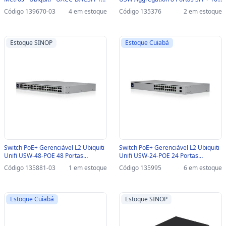
3M-SINOP-03 - UACC-DAC-SFP10-
- USW-AGGREGATION
Código 139670-03
4 em estoque
Código 135376
2 em estoque
3M
Estoque SINOP
Estoque Cuiabá
Switch PoE+ Gerenciável L2 Ubiquiti
Switch PoE+ Gerenciável L2 Ubiquiti
Unifi USW-48-POE 48 Portas
Unifi USW-24-POE 24 Portas
10/100/1000 Mbps + 4 SFP 1G-
10/100/1000 Mbps + 2 SFP 1G -
Código 135881-03
1 em estoque
Código 135995
6 em estoque
SINOP-03 - USW-48-POE
USW-24-POE
Estoque Cuiabá
Estoque SINOP