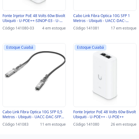
Fonte Injetor PoE 48 Volts 60w Bivolt
Cabo Link Fibra Optica 10G SFP 1
Ubiquiti - U-POE++-SINOP-03 - U-
Metros - Ubiquiti - UACC-DAC-
POE++
SFP10-1M - UACC-DAC-SFP10-1M
Código 141080-03
4 em estoque
Código 141081
17 em estoque
Estoque Cuiabá
Estoque Cuiabá
Cabo Link Fibra Optica 10G SFP 0,5
Fonte Injetor PoE 48 Volts 60w Bivolt
Metros - Ubiquiti - UACC-DAC-SFP1-
Ubiquiti - U-POE++ - U-POE++
0.5M - UACC-DAC-SFP10-0.5M
Código 141083
11 em estoque
Código 141080
26 em estoque