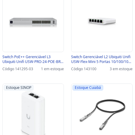
Switch PoE++ Gerenciável L3
Switch Gerenciável L2 Ubiquiti Unifi
Ubiquiti Unifi USW-PRO-24-POE-BR
USW-Flex-Mini 5 Portas 10/100/1000
24 Portas 10/100/1000 Mbps + 2 SFP
Mbps - USW-FLEX-MINI
Código 141295-03
1 em estoque
Código 143100
3 em estoque
10G-SINOP-03 - USW-PRO-24-POE-
BR
Estoque SINOP
Estoque Cuiabá