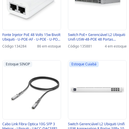
Fonte Injetor PoE 48 Volts 15w Bivolt
Switch PoE+ Gerenciável L2 Ubiquiti
Ubiquiti - U-POE-AF - U-POE - U-POE-
Unifi USW-48-POE 48 Portas
AF - U-POE
10/100/1000 Mbps + 4 SFP 1G -
Código 134284
86 em estoque
Código 135881
4 em estoque
USW-48-POE
Estoque SINOP
Estoque Cuiabá
Cabo Link Fibra Optica 10G SFP 3
Switch Gerenciável L2 Ubiquiti Unifi
Metros - Ubiquiti - UACC-DACSFP10-
USW Aggregation 8 Portas SFP+ 10G