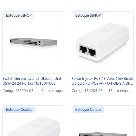
Estoque SINOP
Estoque SINOP
Switch Gerenciável L2 Ubiquiti Unifi
Fonte Injetor PoE 48 Volts 15w Bivolt
USW-24 24 Portas 10/100/1000
Ubiquiti - U-POE-AF - U-POE-SINOP-
Mbps + 2 SFP 1G-SINOP-03 - USW-
03 - U-POE-AF - U-POE
Código 135994-03
2 em estoque
Código 134284-03
18 em estoque
24
Estoque Cuiabá
Estoque Cuiabá