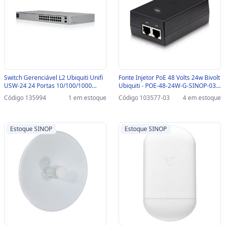
Switch Gerenciável L2 Ubiquiti Unifi
Fonte Injetor PoE 48 Volts 24w Bivolt
USW-24 24 Portas 10/100/1000
Ubiquiti - POE-48-24W-G-SINOP-03 -
Mbps + 2 SFP 1G - USW-24
POE-48-24W-G
Código 135994
1 em estoque
Código 103577-03
4 em estoque
Estoque SINOP
Estoque SINOP