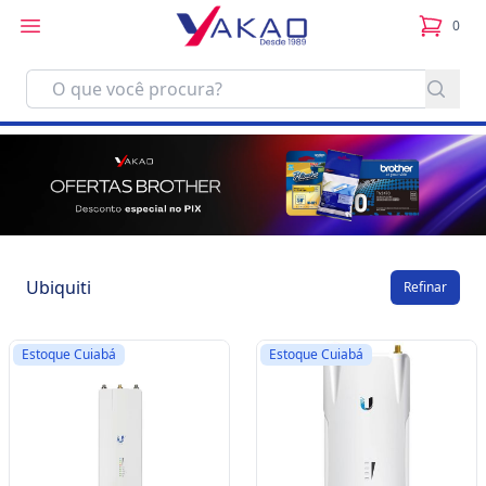
0
itens no
Ubiquiti
Refinar
Estoque Cuiabá
Estoque Cuiabá