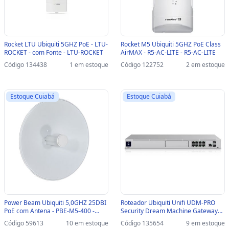
Rocket LTU Ubiquiti 5GHZ PoE - LTU-
Rocket M5 Ubiquiti 5GHZ PoE Class
ROCKET - com Fonte - LTU-ROCKET
AirMAX - R5-AC-LITE - R5-AC-LITE
Código 134438
1 em estoque
Código 122752
2 em estoque
Estoque Cuiabá
Estoque Cuiabá
Power Beam Ubiquiti 5,0GHZ 25DBI
Roteador Ubiquiti Unifi UDM-PRO
PoE com Antena - PBE-M5-400 -
Security Dream Machine Gateway
PBE-M5-400
Security 8 Portas Gigabit + 2 SFP -
Código 59613
10 em estoque
Código 135654
9 em estoque
UDM-PRO