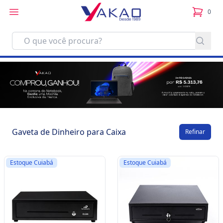
0
itens no
Gaveta de Dinheiro para Caixa
Refinar
Estoque Cuiabá
Estoque Cuiabá