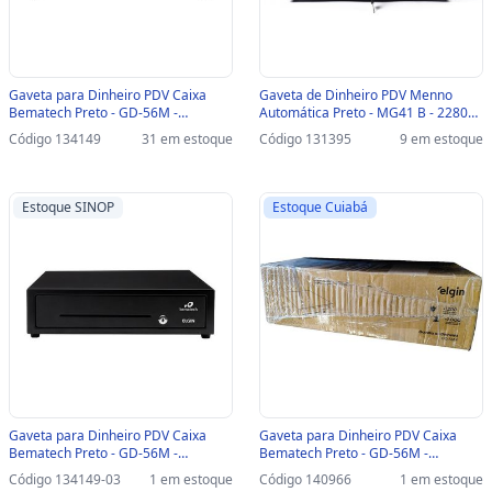
Gaveta para Dinheiro PDV Caixa
Gaveta de Dinheiro PDV Menno
Bematech Preto - GD-56M -
Automática Preto - MG41 B - 22807 -
46BGD5600211 - 46BGD5600211
16613
Código 134149
31 em estoque
Código 131395
9 em estoque
Estoque SINOP
Estoque Cuiabá
Gaveta para Dinheiro PDV Caixa
Gaveta para Dinheiro PDV Caixa
Bematech Preto - GD-56M -
Bematech Preto - GD-56M -
46BGD5600211-SINOP-03 -
46BGD5600211 - NOVO COM CAIXA
Código 134149-03
1 em estoque
Código 140966
1 em estoque
46BGD5600211
AVARIADA E RISCO LATERAL -