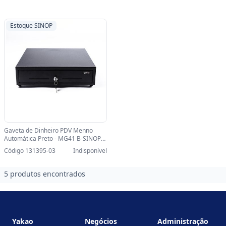
46BGD5600211
Estoque SINOP
Gaveta de Dinheiro PDV Menno
Automática Preto - MG41 B-SINOP-
03 - 22807 - 16613
Código 131395-03
Indisponível
5 produtos encontrados
Footer
Yakao
Negócios
Administração