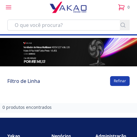
0
itens no
Filtro de Linha
Refinar
0 produtos encontrados
Footer
Yakao
Negócios
Administração