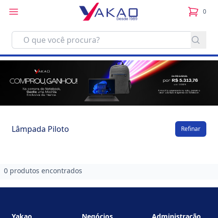
0
itens no
Lâmpada Piloto
Refinar
0 produtos encontrados
Footer
Yakao
Negócios
Administração