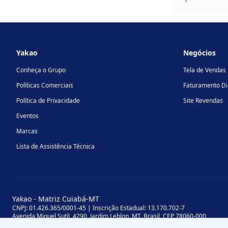
Footer
Yakao
Negócios
Conheça o Grupo
Tela de Vendas
Políticas Comerciais
Faturamento Di
Política de Privacidade
Site Revendas
Eventos
Marcas
Lista de Assistência Técnica
Yakao - Matriz Cuiabá-MT
CNPJ: 01.426.365/0001-45 | Inscrição Estadual: 13.170.702-7
Avenida Miguel Sutil, 4290, Jardim Leblon, MT, Brasil, CEP 78060-000