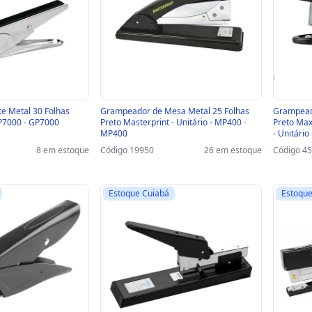
e Metal 30 Folhas
Grampeador de Mesa Metal 25 Folhas
Grampeado
GP7000 - GP7000
Preto Masterprint - Unitário - MP400 -
Preto Max
MP400
- Unitári
8 em estoque
Código 19950
26 em estoque
Código 4
Estoque Cuiabá
Estoque