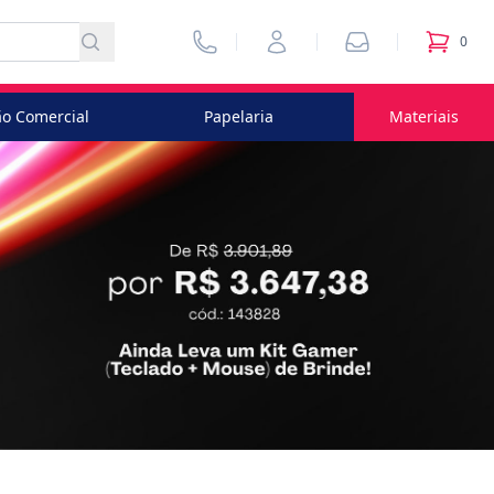
Vendedores
Minha Conta
Pedidos
0
itens no
o Comercial
Papelaria
Materiais