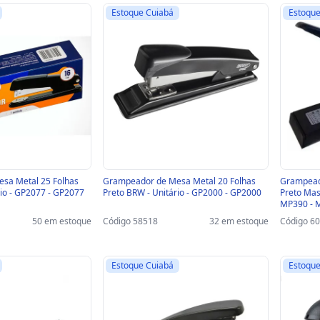
Estoque Cuiabá
Estoque
sa Metal 25 Folhas
Grampeador de Mesa Metal 20 Folhas
Grampead
rio - GP2077 - GP2077
Preto BRW - Unitário - GP2000 - GP2000
Preto Mas
MP390 - 
50 em estoque
Código 58518
32 em estoque
Código 6
Estoque Cuiabá
Estoque