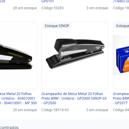
029
GP0101
714465-S
28 em estoque
Código 59283
3 em estoque
Código 1
Estoque SINOP
Estoqu
sa Metal 20 Folhas
Grampeador de Mesa Metal 20 Folhas
Grampead
- Unitário - 304010001
Preto BRW - Unitário - GP2000-SINOP-03
Preto BRW
 - 304010001 - MP 300
- GP2000
- GP2077
20 em estoque
Código 58518-03
5 em estoque
Código 9
contrados