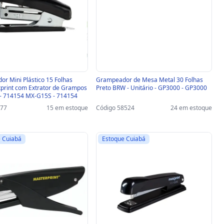
r Mini Plástico 15 Folhas
Grampeador de Mesa Metal 30 Folhas
print com Extrator de Grampos
Preto BRW - Unitário - GP3000 - GP3000
o - 714154 MX-G15S - 714154
577
15 em estoque
Código 58524
24 em estoque
 Cuiabá
Estoque Cuiabá