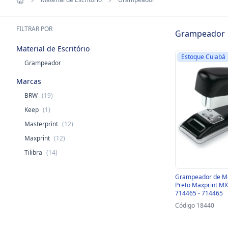
FILTRAR POR
Grampeador
Material de Escritório
Estoque Cuiabá
Grampeador
Marcas
BRW
(19)
Keep
(1)
Masterprint
(12)
Maxprint
(12)
Tilibra
(14)
Grampeador de Me
Preto Maxprint MX
714465 - 714465
Código 18440