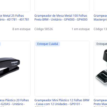
e Metal 25 Folhas
Grampeador de Mesa Metal 100 Folhas
Grampeado
tário - 401781 - 401781
Preto BRW - Unitário - GP4000 - GP4000
Masterpri
8 em estoque
Código 58526
1 em estoque
Código 1
Estoque Cuiabá
Estoqu
a Plástico 20 Folhas
Grampeador Mini Plástico 12 Folhas BRW
Grampead
G20AS - Unitário -
- Caixa com 12 Unidades - GP0101 -
Preto Max