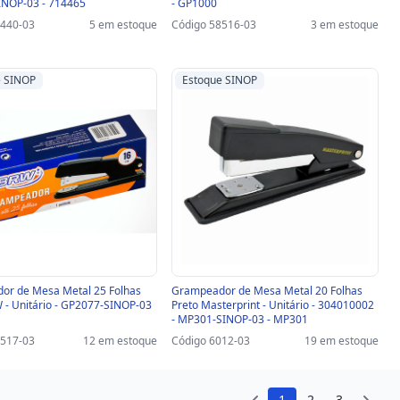
INOP-03 - 714465
- GP1000
8440-03
5 em estoque
Código 58516-03
3 em estoque
e SINOP
Estoque SINOP
or de Mesa Metal 25 Folhas
Grampeador de Mesa Metal 20 Folhas
 - Unitário - GP2077-SINOP-03
Preto Masterprint - Unitário - 304010002
- MP301-SINOP-03 - MP301
4517-03
12 em estoque
Código 6012-03
19 em estoque
1
2
3