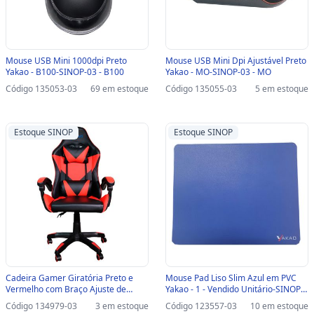
Mouse USB Mini 1000dpi Preto
Mouse USB Mini Dpi Ajustável Preto
Yakao - B100-SINOP-03 - B100
Yakao - MO-SINOP-03 - MO
Código 135053-03
69 em estoque
Código 135055-03
5 em estoque
Estoque SINOP
Estoque SINOP
Cadeira Gamer Giratória Preto e
Mouse Pad Liso Slim Azul em PVC
Vermelho com Braço Ajuste de
Yakao - 1 - Vendido Unitário-SINOP-
Altura e Encosto Reclinável Yakao -
03 - 1
Código 134979-03
3 em estoque
Código 123557-03
10 em estoque
GC-007-Red-SINOP-03 - GC-007-RED