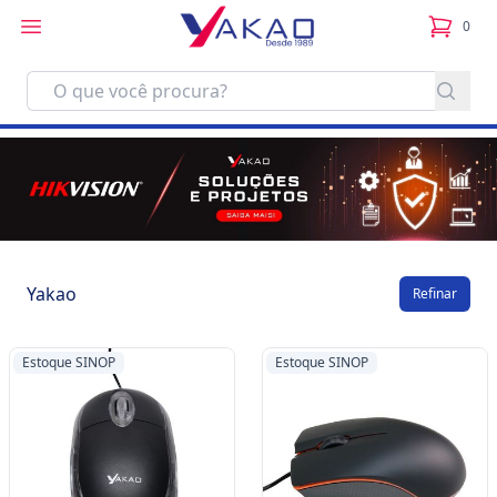
0
itens no
Yakao
Refinar
Estoque SINOP
Estoque SINOP