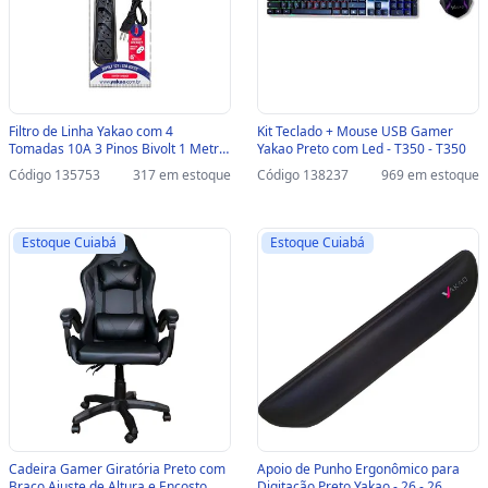
Filtro de Linha Yakao com 4
Kit Teclado + Mouse USB Gamer
Tomadas 10A 3 Pinos Bivolt 1 Metro
Yakao Preto com Led - T350 - T350
Preto - 308 - Circuit Breaker - 308
Código 135753
317 em estoque
Código 138237
969 em estoque
Estoque Cuiabá
Estoque Cuiabá
Cadeira Gamer Giratória Preto com
Apoio de Punho Ergonômico para
Braço Ajuste de Altura e Encosto
Digitação Preto Yakao - 26 - 26