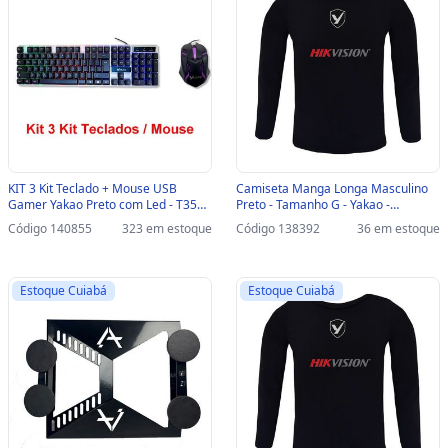
KIT 3 Kit Teclado + Mouse USB
Camiseta Manga Longa Masculino
Gamer Yakao Preto com Led - T350 -
Preto - Tamanho G - Yakao -
T350 -KIT 138237
YACAM02
Código 140855
323 em estoque
Código 138392
36 em estoque
Estoque Cuiabá
Estoque Cuiabá