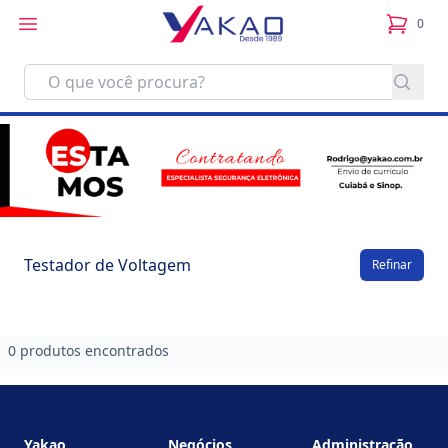
0
itens no
Testador de Voltagem
Refinar
0 produtos encontrados
Footer
Yakao
Negócios
Administração