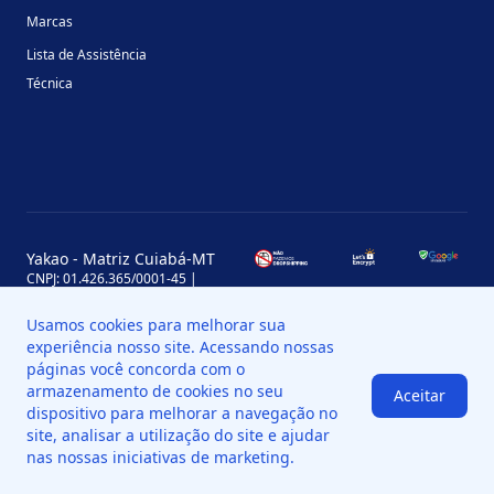
Marcas
Lista de Assistência
Técnica
Yakao - Matriz Cuiabá-MT
CNPJ: 01.426.365/0001-45 |
Inscrição Estadual: 13.170.702-7
Avenida Miguel Sutil, 4290, Jardim
Usamos cookies para melhorar sua
Leblon, MT, Brasil, CEP 78060-000
experiência nosso site. Acessando nossas
Yakao - Filial Sinop-MT
páginas você concorda com o
CNPJ: 01.426.365/0008-11 |
armazenamento de cookies no seu
Aceitar
Inscrição Estadual: 13.898.651-7
dispositivo para melhorar a navegação no
Av. das Palmeiras, 109, St. Industrial
Norte, Sinop - MT, Brasil, CEP 78550-
site, analisar a utilização do site e ajudar
518
nas nossas iniciativas de marketing.