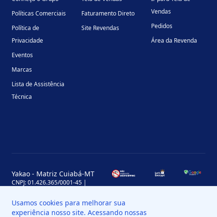
Vendas
Políticas Comerciais
Faturamento Direto
Pedidos
Política de
Site Revendas
Privacidade
Área da Revenda
Eventos
Marcas
Lista de Assistência
Técnica
Yakao - Matriz Cuiabá-MT
CNPJ: 01.426.365/0001-45 |
Inscrição Estadual: 13.170.702-7
Avenida Miguel Sutil, 4290, Jardim
Usamos cookies para melhorar sua
Leblon, MT, Brasil, CEP 78060-000
experiência nosso site. Acessando nossas