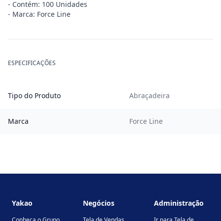
- Contém: 100 Unidades
- Marca: Force Line
ESPECIFICAÇÕES
Tipo do Produto
Abraçadeira
Marca
Force Line
Footer
Yakao
Negócios
Administração
Conheça o Grupo
Tela de Vendas
Ir para Tela de