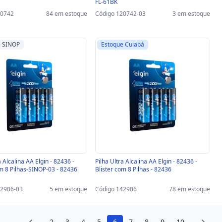
FL-61BK
20742
84 em estoque
Código 120742-03
3 em estoque
e SINOP
Estoque Cuiabá
a Alcalina AA Elgin - 82436 -
Pilha Ultra Alcalina AA Elgin - 82436 -
om 8 Pilhas-SINOP-03 - 82436
Blister com 8 Pilhas - 82436
42906-03
5 em estoque
Código 142906
78 em estoque
...
2
3
4
5
6
7
8
9
10
...