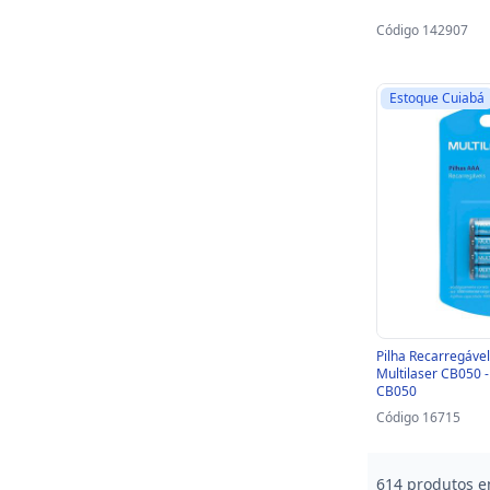
Código 142907
Estoque Cuiabá
Pilha Recarregáv
Multilaser CB050 - 
CB050
Código 16715
614 produtos e