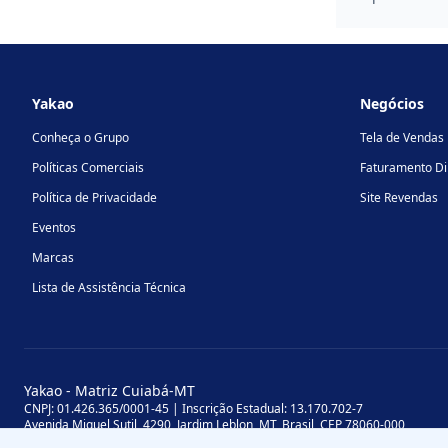
Footer
Yakao
Negócios
Conheça o Grupo
Tela de Vendas
Políticas Comerciais
Faturamento Di
Política de Privacidade
Site Revendas
Eventos
Marcas
Lista de Assistência Técnica
Yakao - Matriz Cuiabá-MT
CNPJ: 01.426.365/0001-45 | Inscrição Estadual: 13.170.702-7
Avenida Miguel Sutil, 4290, Jardim Leblon, MT, Brasil, CEP 78060-000