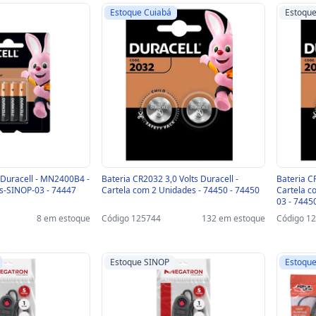
Estoque Cuiabá
Estoqu
 Duracell - MN2400B4 -
Bateria CR2032 3,0 Volts Duracell -
Bateria CR
as-SINOP-03 - 74447
Cartela com 2 Unidades - 74450 - 74450
Cartela c
03 - 7445
8 em estoque
Código 125744
132 em estoque
Código 1
Estoque SINOP
Estoque