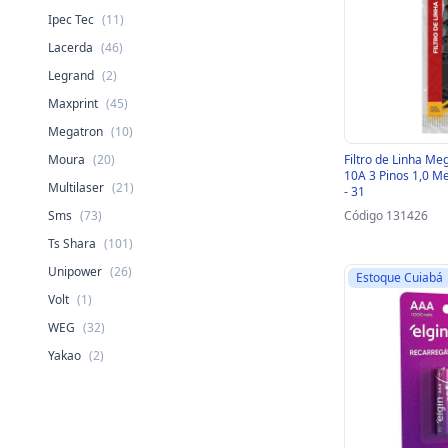
Ipec Tec
(11)
Lacerda
(46)
Legrand
(2)
Maxprint
(45)
Megatron
(10)
Moura
(20)
Filtro de Linha M
10A 3 Pinos 1,0 Me
Multilaser
(21)
- 31
Sms
(73)
Código 131426
Ts Shara
(101)
Unipower
(26)
Estoque Cuiabá
Volt
(1)
WEG
(32)
Yakao
(2)