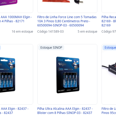
l AAA 1000MAH Elgin -
Filtro de Linha Force Line com 5 Tomadas
Pilha Rec
m 4 Pilhas - 82171
10A 3 Pinos 0,80 Centímetros Preto -
82169 - B
60500094-SINOP-03 - 60500094
82169
16 em estoque
Código 141589-03
5 em estoque
Código 9
Estoque SINOP
Estoque
a AAA Elgin - 82437 -
Pilha Ultra Alcalina AAA Elgin - 82437 -
Filtro de
as - 82437
Blister com 8 Pilhas-SINOP-03 - 82437
Pinos 95c