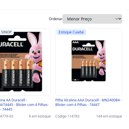
Ordenar
e SINOP
Estoque Cuiabá
lina AA Duracell -
Pilha Alcalina AAA Duracell - MN2400B4 -
74445 - Blister com 4 Pilhas-
Blister com 4 Pilhas - 74447
- 74445
14779-03
9 em estoque
Código 114783
144 em estoque