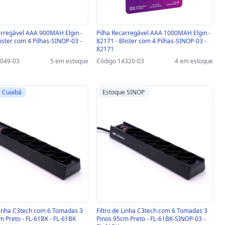
arregável AAA 900MAH Elgin -
Pilha Recarregável AAA 1000MAH Elgin -
lister com 4 Pilhas-SINOP-03 -
82171 - Blister com 4 Pilhas-SINOP-03 -
82171
7049-03
5 em estoque
Código 14320-03
4 em estoque
 Cuiabá
Estoque SINOP
 Linha C3tech com 6 Tomadas 3
Filtro de Linha C3tech com 6 Tomadas 3
m Preto - FL-61BK - FL-61BK
Pinos 95cm Preto - FL-61BK-SINOP-03 -