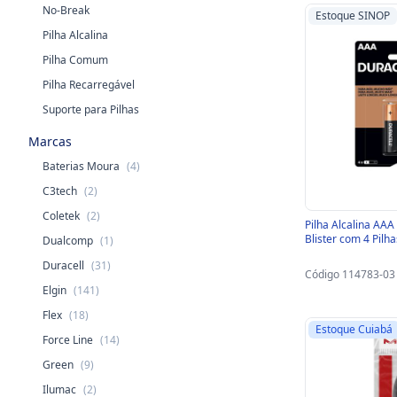
No-Break
Estoque SINOP
Pilha Alcalina
Pilha Comum
Pilha Recarregável
Suporte para Pilhas
Marcas
Baterias Moura
(4)
C3tech
(2)
Coletek
(2)
Pilha Alcalina AAA
Blister com 4 Pilh
Dualcomp
(1)
Duracell
(31)
Código 114783-03
Elgin
(141)
Flex
(18)
Estoque Cuiabá
Force Line
(14)
Green
(9)
Ilumac
(2)