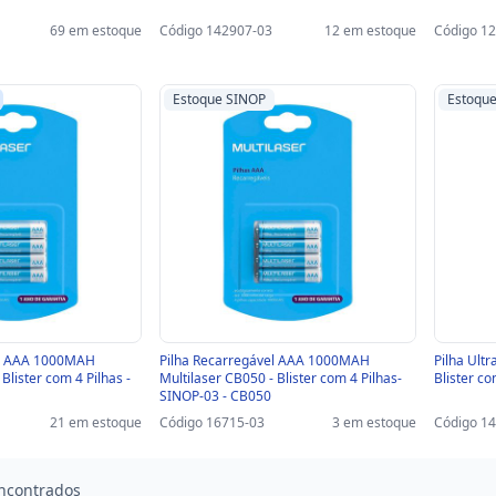
69 em estoque
Código 142907-03
12 em estoque
Código 1
Estoque SINOP
Estoqu
el AAA 1000MAH
Pilha Recarregável AAA 1000MAH
Pilha Ultr
Blister com 4 Pilhas -
Multilaser CB050 - Blister com 4 Pilhas-
Blister c
SINOP-03 - CB050
21 em estoque
Código 16715-03
3 em estoque
Código 1
ncontrados