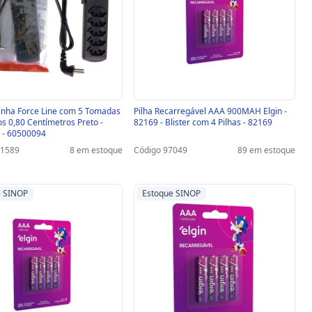
 Linha Force Line com 5 Tomadas
Pilha Recarregável AAA 900MAH Elgin -
os 0,80 Centímetros Preto -
82169 - Blister com 4 Pilhas - 82169
 - 60500094
41589
8 em estoque
Código 97049
89 em estoque
e SINOP
Estoque SINOP