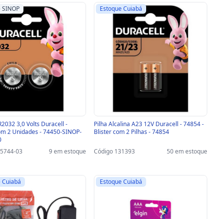
e SINOP
Estoque Cuiabá
2032 3,0 Volts Duracell -
Pilha Alcalina A23 12V Duracell - 74854 -
om 2 Unidades - 74450-SINOP-
Blister com 2 Pilhas - 74854
0
25744-03
9 em estoque
Código 131393
50 em estoque
 Cuiabá
Estoque Cuiabá