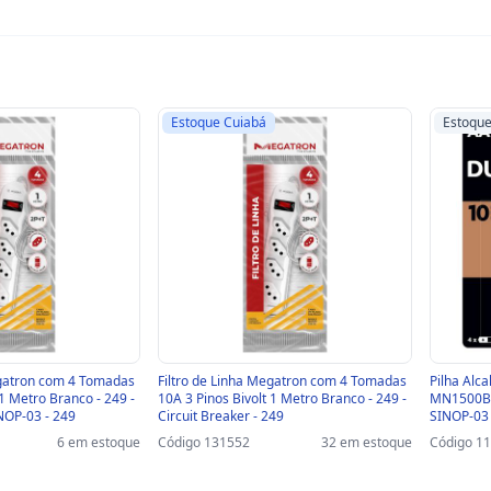
Estoque Cuiabá
Estoqu
egatron com 4 Tomadas
Filtro de Linha Megatron com 4 Tomadas
Pilha Alca
 1 Metro Branco - 249 -
10A 3 Pinos Bivolt 1 Metro Branco - 249 -
MN1500B4/
NOP-03 - 249
Circuit Breaker - 249
SINOP-03 
6 em estoque
Código 131552
32 em estoque
Código 1