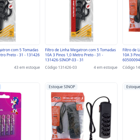
egatron com 5 Tomadas
Filtro de Linha Megatron com 5 Tomadas
Filtro de
tro Preto - 31 - 131426
10A 3 Pinos 1,0 Metro Preto - 31 -
10A 3 Pin
131426-SINOP-03 - 31
60500094
43 em estoque
Código 131426-03
4 em estoque
Código 1
Estoque SINOP
Estoqu