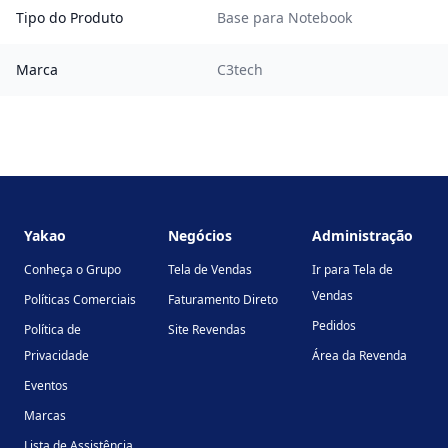
Tipo do Produto
Base para Notebook
Marca
C3tech
Footer
Yakao
Negócios
Administração
Conheça o Grupo
Tela de Vendas
Ir para Tela de
Vendas
Políticas Comerciais
Faturamento Direto
Pedidos
Política de
Site Revendas
Privacidade
Área da Revenda
Eventos
Marcas
Lista de Assistência