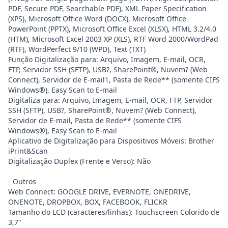
PDF, Secure PDF, Searchable PDF), XML Paper Specification
(XPS), Microsoft Office Word (DOCX), Microsoft Office
PowerPoint (PPTX), Microsoft Office Excel (XLSX), HTML 3.2/4.0
(HTM), Microsoft Excel 2003 XP (XLS), RTF Word 2000/WordPad
(RTF), WordPerfect 9/10 (WPD), Text (TXT)
Função Digitalização para: Arquivo, Imagem, E-mail, OCR,
FTP, Servidor SSH (SFTP), USB?, SharePoint®, Nuvem? (Web
Connect), Servidor de E-mail1, Pasta de Rede** (somente CIFS
Windows®), Easy Scan to E-mail
Digitaliza para: Arquivo, Imagem, E-mail, OCR, FTP, Servidor
SSH (SFTP), USB?, SharePoint®, Nuvem? (Web Connect),
Servidor de E-mail, Pasta de Rede** (somente CIFS
Windows®), Easy Scan to E-mail
Aplicativo de Digitalização para Dispositivos Móveis: Brother
iPrint&Scan
Digitalização Duplex (Frente e Verso): Não
- Outros
Web Connect: GOOGLE DRIVE, EVERNOTE, ONEDRIVE,
ONENOTE, DROPBOX, BOX, FACEBOOK, FLICKR
Tamanho do LCD (caracteres/linhas): Touchscreen Colorido de
3,7"