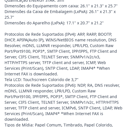
Qualificação ENERGY STAR: Sim
Dimensões do Equipamento com caixa: 26.1" x 21.3" x 25.7"
Dimensões da Caixa de Embalagem (LxPxA): 26.1" x 21.3" x
25.7"
Dimensões do Aparelho (LxPxA): 17.1" x 20.7" x 21.2"
Protocolos de Rede Suportados (IPv4): ARP, RARP, BOOTP,
DHCP, APIPA(Auto IP), WINS/NetBIOS name resolution, DNS
Resolver, mDNS, LLMNR responder, LPR/LPD, Custom Raw
Port/Port9100, POP3*, SMTP Client, IPP/IPPS, FTP Client and
Server, CIFS Client, TELNET Server, SNMPv1/v2c/v3,
HTTP/HTTPS server, TFTP client and server, ICMP, Web
Services (Print/Scan), SNTP Client, LDAP, IMAP4* *When
Internet FAX is downloaded.
Tela LCD: Touchscreen Colorido de 3,7"
Protocolos de Rede Suportados (IPv6): NDP, RA, DNS resolver,
mDNS, LLMNR responder, LPR/LPD, Custom Raw
Port/Port9100, IPP/IPPS, POP3*, SMTP Client, FTP Client and
Server, CIFS Client, TELNET Server, SNMPv1/v2c, HTTP/HTTPS
server, TFTP client and server, ICMPv6, SNTP Client, LDAP, Web
Services (Print/Scan), IMAP4* *When Internet FAX is
downloaded.
Tipos de Mídia: Papel Comum, Timbrado, Papel Colorido,