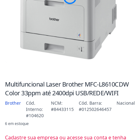
Multifuncional Laser Brother MFC-L8610CDW
Color 33ppm até 2400dpi USB/REDE/WIFI
Brother
Cód.
NCM:
Cód. Barra:
Nacional
Interno:
#84433115
#012502646457
#104620
6 em estoque
Cadastre sua empresa ou acesse sua conta e tenha