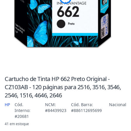
Cartucho de Tinta HP 662 Preto Original -
CZ103AB - 120 páginas para 2516, 3516, 3546,
2546, 1516, 4646, 2646
HP
Cód.
NCM:
Cód. Barra:
Nacional
Interno:
#84439923
#886112695699
#20681
41 em estoque