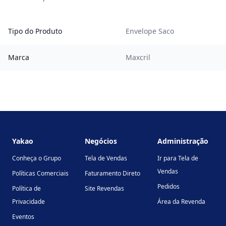
Tipo do Produto
Envelope Saco
Marca
Maxcril
Footer
Yakao
Negócios
Administração
Conheça o Grupo
Tela de Vendas
Ir para Tela de
Vendas
Políticas Comerciais
Faturamento Direto
Pedidos
Política de
Site Revendas
Privacidade
Área da Revenda
Eventos