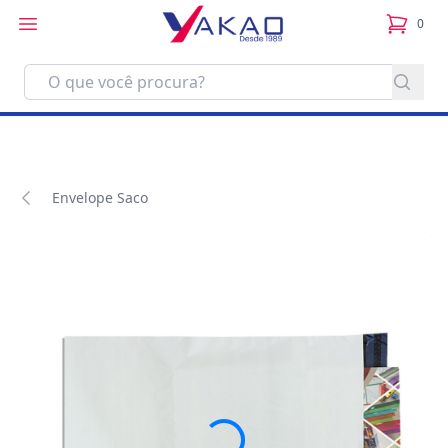
0
itens no
Envelope Saco