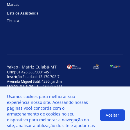
Marcas
Lista de Assistência
Técnica
Yakao - Matriz Cuiabá-MT
CNPJ: 01.426.365/0001-45 |
Inscrição Estadual: 13.170.702-7
Avenida Miguel Sutil, 4290, Jardim
Leblon, MT, Brasil, CEP 78060-000
Yakao - Filial Sinop-MT
Usamos cookies para melhorar sua
CNPJ: 01.426.365/0008-11 |
experiência nosso site. Acessando nossas
Inscrição Estadual: 13.898.651-7
páginas você concorda com o
Av. das Palmeiras, 109, St. Industrial
Norte, Sinop - MT, Brasil, CEP 78550-
armazenamento de cookies no seu
Aceitar
518
dispositivo para melhorar a navegação no
site, analisar a utilização do site e ajudar nas