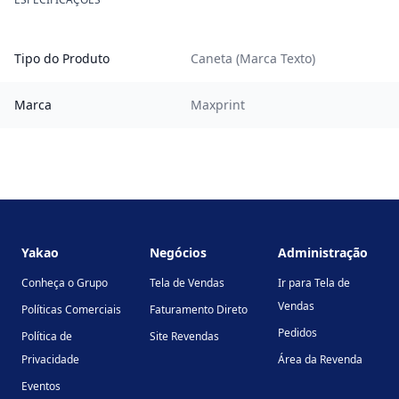
Tipo do Produto
Caneta (Marca Texto)
Marca
Maxprint
Footer
Yakao
Negócios
Administração
Conheça o Grupo
Tela de Vendas
Ir para Tela de
Vendas
Políticas Comerciais
Faturamento Direto
Pedidos
Política de
Site Revendas
Privacidade
Área da Revenda
Eventos