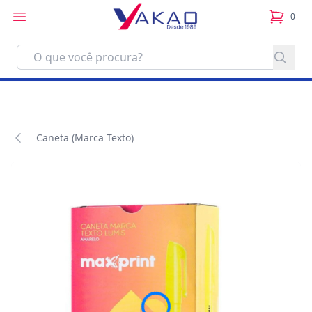
0
itens no
Caneta (Marca Texto)