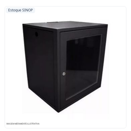
Estoque SINOP