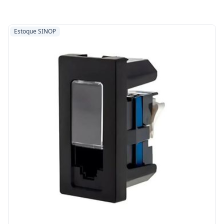
Estoque SINOP