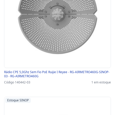
Rádio CPE 5,0Ghz Sem Fio PoE Ruijie I Reyee - RG-AIRMETRO460G-SINOP-
03 - RG-AIRMETRO460G
Código 140442-03
1 em estoque
Estoque SINOP