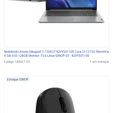
Notebook Lenovo Ideapad 1i 15IAU7 82VYS01100 Core I3-1215U Memória
4 GB SSD 128GB Monitor 15,6 Linux-SINOP-03 - 82VYS01100
Código 140027-03
1 em estoque
Estoque SINOP