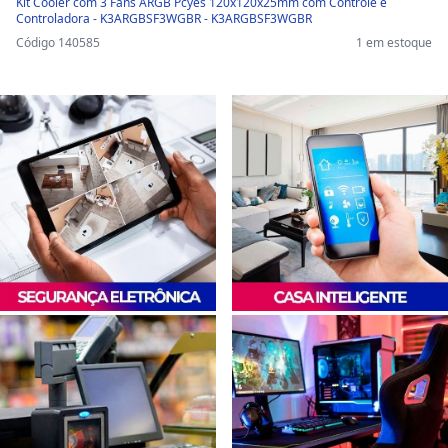
Kit Cooler com 3 Fans ARGB Pcyes 120x120x25mm com Controle e
Controladora - K3ARGBSF3WGBR - K3ARGBSF3WGBR
Código 140585
1 em estoque