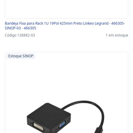
Bandeja Fixa para Rack 1U 19Pol 425mm Preto Linkeo Legrand - 466305-
SINOP-03 - 466305
Código 138882-03
1 em estoque
Estoque SINOP