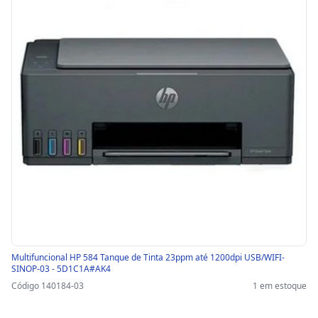
Multifuncional HP 584 Tanque de Tinta 23ppm até 1200dpi USB/WIFI-
SINOP-03 - 5D1C1A#AK4
Código 140184-03
1 em estoque