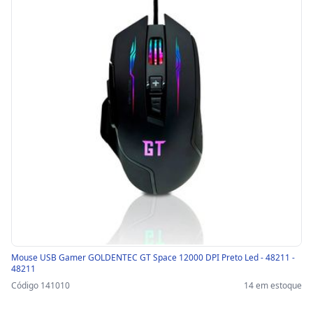
Mouse USB Gamer GOLDENTEC GT Space 12000 DPI Preto Led - 48211 -
48211
Código 141010
14 em estoque