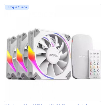
Estoque Cuiabá