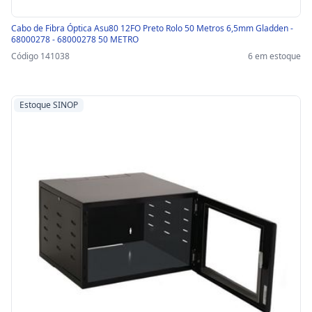
Cabo de Fibra Óptica Asu80 12FO Preto Rolo 50 Metros 6,5mm Gladden -
68000278 - 68000278 50 METRO
Código 141038
6 em estoque
Estoque SINOP