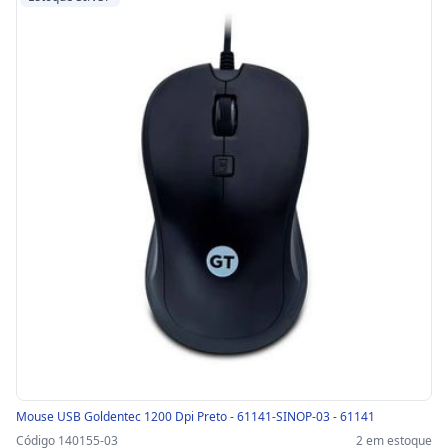
Mouse USB Goldentec 1200 Dpi Preto - 61141-SINOP-03 - 61141
Código 140155-03
2 em estoque