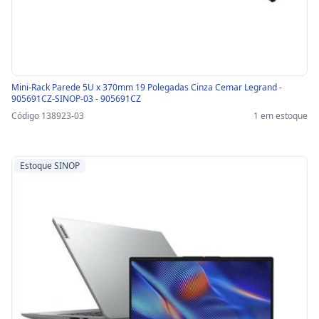
Mini-Rack Parede 5U x 370mm 19 Polegadas Cinza Cemar Legrand -
905691CZ-SINOP-03 - 905691CZ
Código 138923-03
1 em estoque
Estoque SINOP