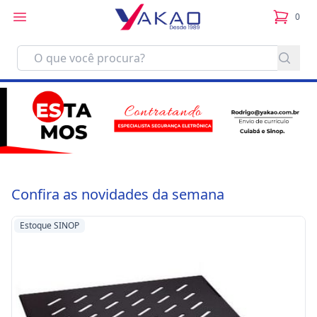
0
itens no
Confira as novidades da semana
Estoque SINOP