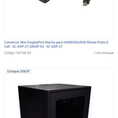
Conversor Mini DisplayPort Macho para HDMI/VGA/DVI Fêmea Preto X-
Cell - XC-ADP-27-SINOP-03 - XC-ADP-27
Código 140700-03
1 em estoque
Estoque SINOP