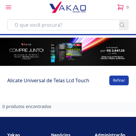
0
itens no
Alicate Universal de Telas Lcd Touch
Refinar
0 produtos encontrados
Footer
Yakao
Negócios
Administração