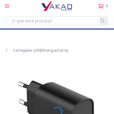
0
itens no
Carregador (USB/Energia/Carro)