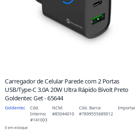
Carregador de Celular Parede com 2 Portas
USB/Type-C 3.0A 20W Ultra Rápido Bivolt Preto
Goldentec Get - 65644
Goldentec
Cód.
NCM:
Cód. Barra:
Importa
Interno:
#85044010
#7899555689012
#141003
0 em estoque