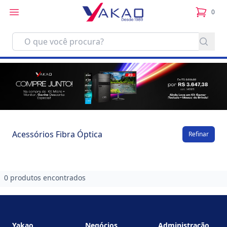
0
itens no
Acessórios Fibra Óptica
Refinar
0 produtos encontrados
Footer
Yakao
Negócios
Administração