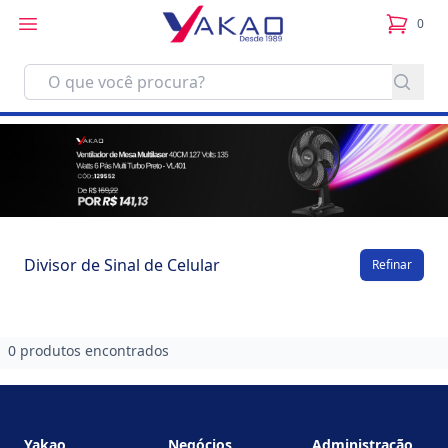
0
itens no
Divisor de Sinal de Celular
Refinar
0 produtos encontrados
Footer
Yakao
Negócios
Administração