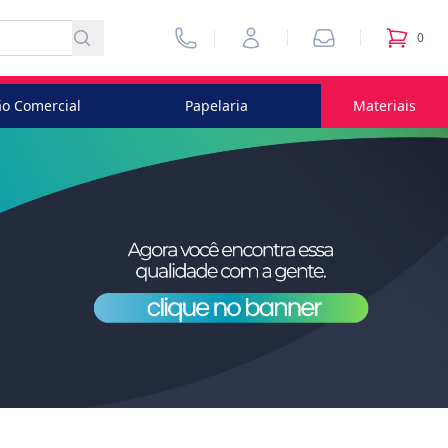
Vendedores
Minha Conta
Pedidos
0
itens no
o Comercial
Papelaria
Materiais