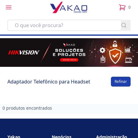
0
itens no
Adaptador Telefônico para Headset
Refinar
0 produtos encontrados
Footer
Yakao
Negócios
Administração