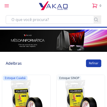
0
itens no
Adelbras
Refinar
Estoque Cuiabá
Estoque SINOP