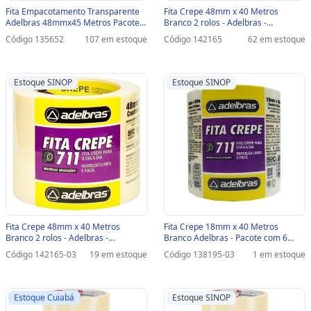
Fita Empacotamento Transparente
Fita Crepe 48mm x 40 Metros
Adelbras 48mmx45 Metros Pacote
Branco 2 rolos - Adelbras -
com 4 Unidades - 0811000019 -
1624000007 - 1624000007
Código 135652
107 em estoque
Código 142165
62 em estoque
0811000019
Estoque SINOP
Estoque SINOP
Fita Crepe 48mm x 40 Metros
Fita Crepe 18mm x 40 Metros
Branco 2 rolos - Adelbras -
Branco Adelbras - Pacote com 6
1624000007-SINOP-03 -
Unidades - 1624000004-SINOP-03 -
Código 142165-03
19 em estoque
Código 138195-03
1 em estoque
1624000007
1624000004
Estoque Cuiabá
Estoque SINOP