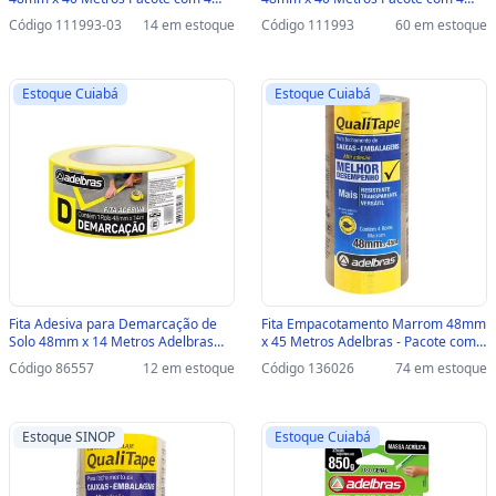
Unidades - Adelbras - 0811000018-
Unidades - Adelbras - 0811000018 -
Código 111993-03
14 em estoque
Código 111993
60 em estoque
SINOP-03 - 0811000018
0811000018
Estoque Cuiabá
Estoque Cuiabá
Fita Adesiva para Demarcação de
Fita Empacotamento Marrom 48mm
Solo 48mm x 14 Metros Adelbras
x 45 Metros Adelbras - Pacote com 4
Amarelo Vendido Unitário -
Unidades - 0811000006 -
Código 86557
12 em estoque
Código 136026
74 em estoque
0803050004 - 0803050004
0811000006
Estoque SINOP
Estoque Cuiabá