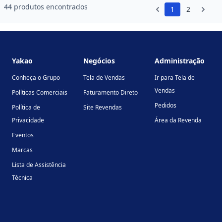
44 produtos encontrados
1
2
Footer
Yakao
Negócios
Administração
Conheça o Grupo
Tela de Vendas
Ir para Tela de
Vendas
Políticas Comerciais
Faturamento Direto
Pedidos
Política de
Site Revendas
Privacidade
Área da Revenda
Eventos
Marcas
Lista de Assistência
Técnica