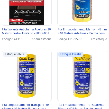
Fita Isolante Antichama Adelbras 20
Fita Empacotamento Marrom 48mm
Metros Preto - Unitário - 803060017
x 40 Metros Adelbras - Pacote com 4
- 803060017
Unidades - 0811000005-SINOP-03 -
Código 141316
27 em estoque
Código 111995-03
5 em estoque
0811000005
Estoque SINOP
Estoque Cuiabá
Fita Empacotamento Transparente
Fita Empacotamento Transparente
48mm x 40 Metros Pacote com 4
48mm x 40 Metros Pacote com 4