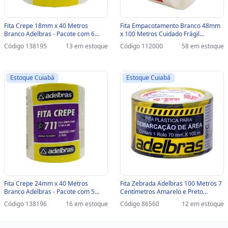
Fita Crepe 18mm x 40 Metros
Fita Empacotamento Branco 48mm
Branco Adelbras - Pacote com 6
x 100 Metros Cuidado Frágil
Unidades - 1624000004 -
Adelbras - Unitário - 0606180008 -
Código 138195
13 em estoque
Código 112000
58 em estoque
1624000004
112000 - 0606180008
Estoque Cuiabá
Estoque Cuiabá
Fita Crepe 24mm x 40 Metros
Fita Zebrada Adelbras 100 Metros 7
Branco Adelbras - Pacote com 5
Centímetros Amarelo e Preto
Unidades - 1624000005 -
Unitário - 0686000002 -
Código 138196
16 em estoque
Código 86560
12 em estoque
1624000005
0686000002