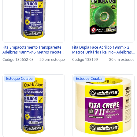
Fita Empacotamento Transparente
Fita Dupla Face Acrílico 19mm x 2
Adelbras 48mmx45 Metros Pacote
Metros Unitário Fixa Pro - Adelbras -
com 4 Unidades - 0811000019-
815000031 - 815000031
Código 135652-03
20 em estoque
Código 138199
80 em estoque
SINOP-03 - 0811000019
Estoque Cuiabá
Estoque Cuiabá