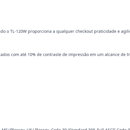
do o TL-120W proporciona a qualquer checkout praticidade e agili
cados com até 10% de contraste de impressão em um alcance de tr
ar, MSi/Plessey, UK/ Plessey, Code 39 (Standard 39& Full ASCII Cod