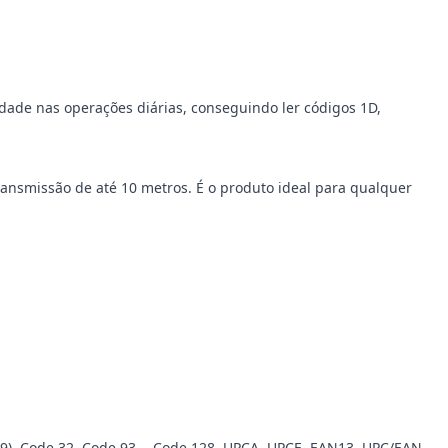
dade nas operações diárias, conseguindo ler códigos 1D,
ansmissão de até 10 metros. É o produto ideal para qualquer
e 39), Code 32, Code 93, - Code 128, UPCA, UPCE, EAN13, UPC/EAN