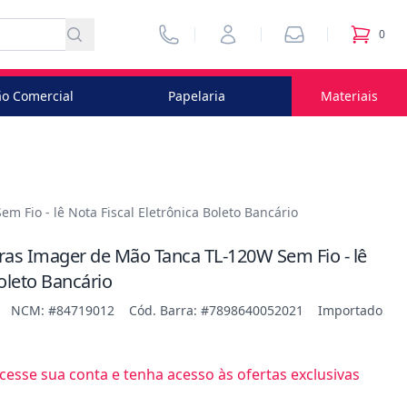
Vendedores
Minha Conta
Pedidos
0
itens no
o Comercial
Papelaria
Materiais
 Fio - lê Nota Fiscal Eletrônica Boleto Bancário
rras Imager de Mão Tanca TL-120W Sem Fio - lê
Boleto Bancário
NCM: #84719012
Cód. Barra: #7898640052021
Importado
esse sua conta e tenha acesso às ofertas exclusivas