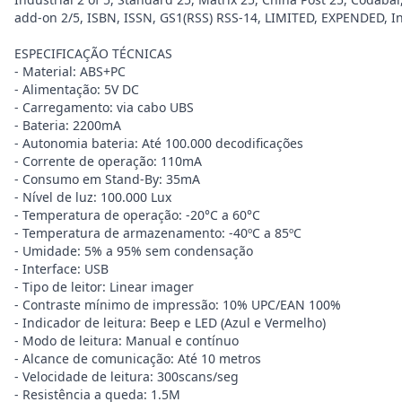
add-on 2/5, ISBN, ISSN, GS1(RSS) RSS-14, LIMITED, EXPENDED, I
ESPECIFICAÇÃO TÉCNICAS
- Material: ABS+PC
- Alimentação: 5V DC
- Carregamento: via cabo UBS
- Bateria: 2200mA
- Autonomia bateria: Até 100.000 decodificações
- Corrente de operação: 110mA
- Consumo em Stand-By: 35mA
- Nível de luz: 100.000 Lux
- Temperatura de operação: -20°C a 60°C
- Temperatura de armazenamento: -40ºC a 85ºC
- Umidade: 5% a 95% sem condensação
- Interface: USB
- Tipo de leitor: Linear imager
- Contraste mínimo de impressão: 10% UPC/EAN 100%
- Indicador de leitura: Beep e LED (Azul e Vermelho)
- Modo de leitura: Manual e contínuo
- Alcance de comunicação: Até 10 metros
- Velocidade de leitura: 300scans/seg
- Resistência a queda: 1.5M