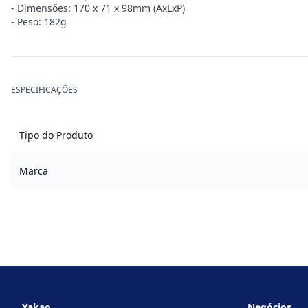
- Dimensões: 170 x 71 x 98mm (AxLxP)
- Peso: 182g
ESPECIFICAÇÕES
Tipo do Produto
Marca
Footer
Yakao
Negócios