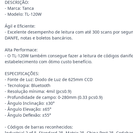
DESCRIÇÃO:
- Marca: Tanca
- Modelo: TL-120W
Ágil e Eficiente:
- Excelente desempenho de leitura com até 300 scans por segun
DANFE, notas e boletos bancários.
Alta Performace:
- O TL-120W também consegue fazer a leitura de códigos danifi
estabelecimento com ótimo custo benefício.
ESPECIFICAÇÕES:
- Fonte de Luz: Diodo de Luz de 625mm CCD
- Tecnologia: Bluetooth
- Resolução mínima: 4mil (pcs0.9)
- Profundidade de campo: 0-280mm (0.33 pcs0.9)
- Ângulo Inclinação: ±30°
- Ângulo Elevação: ±65°
- Ângulo Deflexão: ±55°
- Códigos de barras reconhecidos:
Industrial 2 of 5, Standard 25, Matrix 25, China Post 25, Codab