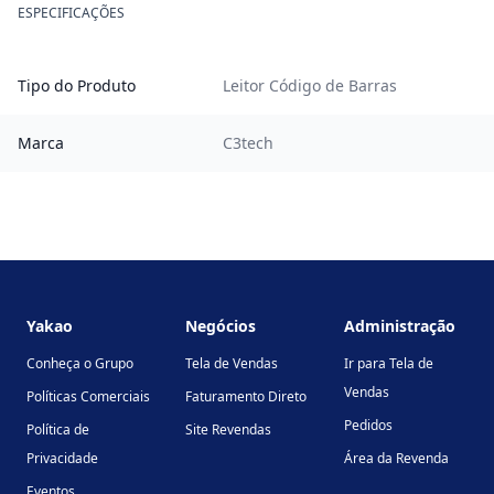
ESPECIFICAÇÕES
Tipo do Produto
Leitor Código de Barras
Marca
C3tech
Footer
Yakao
Negócios
Administração
Conheça o Grupo
Tela de Vendas
Ir para Tela de
Vendas
Políticas Comerciais
Faturamento Direto
Pedidos
Política de
Site Revendas
Privacidade
Área da Revenda
Eventos