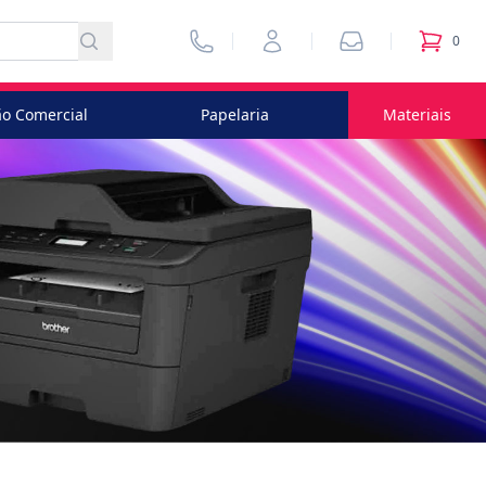
Vendedores
Minha Conta
Pedidos
0
itens no
o Comercial
Papelaria
Materiais