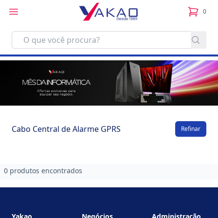
0
itens no
Cabo Central de Alarme GPRS
Refinar
0 produtos encontrados
Footer
Yakao
Negócios
Administração