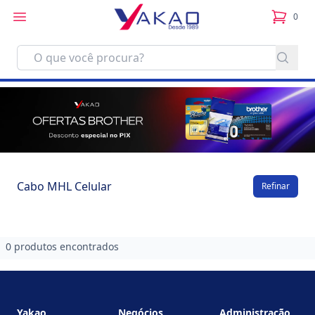
0
itens no
Cabo MHL Celular
Refinar
0 produtos encontrados
Footer
Yakao
Negócios
Administração