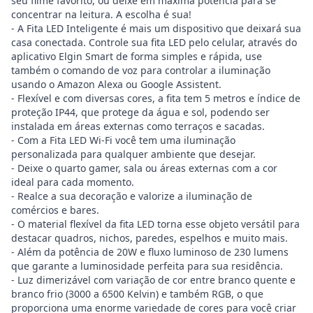
seu filme favorito, ou deixe em máxima potência para se
concentrar na leitura. A escolha é sua!
- A Fita LED Inteligente é mais um dispositivo que deixará sua
casa conectada. Controle sua fita LED pelo celular, através do
aplicativo Elgin Smart de forma simples e rápida, use
também o comando de voz para controlar a iluminação
usando o Amazon Alexa ou Google Assistent.
- Flexível e com diversas cores, a fita tem 5 metros e índice de
proteção IP44, que protege da água e sol, podendo ser
instalada em áreas externas como terraços e sacadas.
- Com a Fita LED Wi-Fi você tem uma iluminação
personalizada para qualquer ambiente que desejar.
- Deixe o quarto gamer, sala ou áreas externas com a cor
ideal para cada momento.
- Realce a sua decoração e valorize a iluminação de
comércios e bares.
- O material flexível da fita LED torna esse objeto versátil para
destacar quadros, nichos, paredes, espelhos e muito mais.
- Além da potência de 20W e fluxo luminoso de 230 lumens
que garante a luminosidade perfeita para sua residência.
- Luz dimerizável com variação de cor entre branco quente e
branco frio (3000 a 6500 Kelvin) e também RGB, o que
proporciona uma enorme variedade de cores para você criar