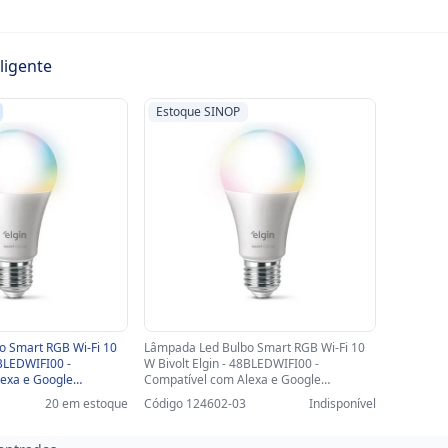
ligente
Estoque SINOP
o Smart RGB Wi-Fi 10
Lâmpada Led Bulbo Smart RGB Wi-Fi 10
8BLEDWIFI00 -
W Bivolt Elgin - 48BLEDWIFI00 -
exa e Google
Compatível com Alexa e Google
EDWIFI00
Assistente-SINOP-03 - 48BLEDWIFI00
20 em estoque
Código 124602-03
Indisponível