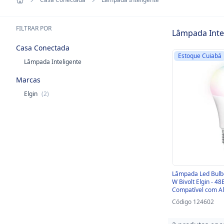
FILTRAR POR
Lâmpada Inte
Casa Conectada
Estoque Cuiabá
Lâmpada Inteligente
Marcas
Elgin
(2)
Lâmpada Led Bulb
W Bivolt Elgin - 4
Compatível com Al
Assistente - 48BL
Código 124602