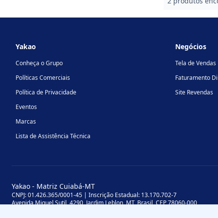
2 produtos enc
Footer
Yakao
Negócios
Conheça o Grupo
Tela de Vendas
Políticas Comerciais
Faturamento Di
Política de Privacidade
Site Revendas
Eventos
Marcas
Lista de Assistência Técnica
Yakao - Matriz Cuiabá-MT
CNPJ: 01.426.365/0001-45 | Inscrição Estadual: 13.170.702-7
Avenida Miguel Sutil, 4290, Jardim Leblon, MT, Brasil, CEP 78060-000
Yakao - Filial Sinop-MT