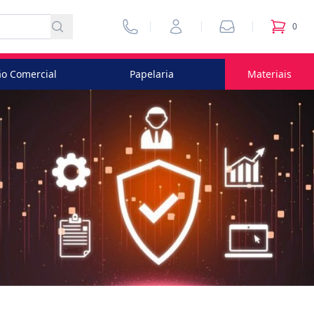
Vendedores
Minha Conta
Pedidos
0
itens no
o Comercial
Papelaria
Materiais