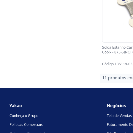
Solda Estanho Ca
Cobix - 875-SINOP
Código 135119-03
11 produtos en
Footer
Yakao
Negócios
Conheça o Grupo
Tela de Vendas
Políticas Comerciais
Faturamento Di