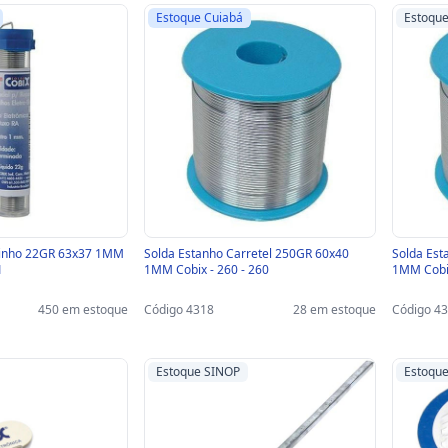
Estoque Cuiabá
Estoqu
binho 22GR 63x37 1MM
Solda Estanho Carretel 250GR 60x40
Solda Est
1
1MM Cobix - 260 - 260
1MM Cobix
450 em estoque
Código 4318
28 em estoque
Código 4
Estoque SINOP
Estoqu