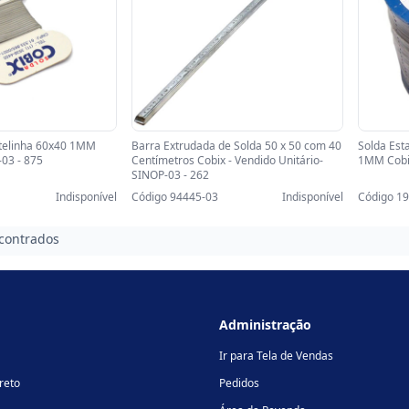
rtelinha 60x40 1MM
Barra Extrudada de Solda 50 x 50 com 40
Solda Est
-03 - 875
Centímetros Cobix - Vendido Unitário-
1MM Cobix
SINOP-03 - 262
Indisponível
Código 94445-03
Indisponível
Código 1
contrados
Administração
Ir para Tela de Vendas
reto
Pedidos