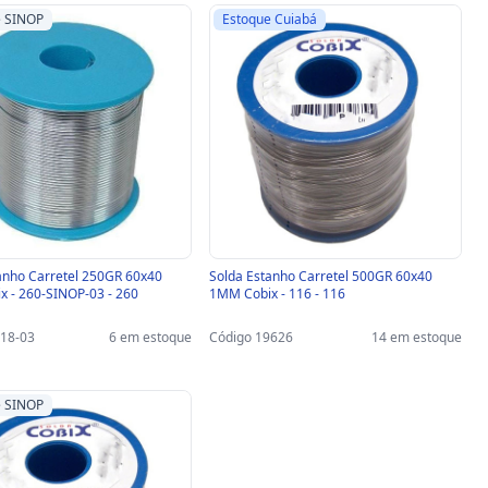
e SINOP
Estoque Cuiabá
anho Carretel 250GR 60x40
Solda Estanho Carretel 500GR 60x40
 - 260-SINOP-03 - 260
1MM Cobix - 116 - 116
318-03
6 em estoque
Código 19626
14 em estoque
e SINOP