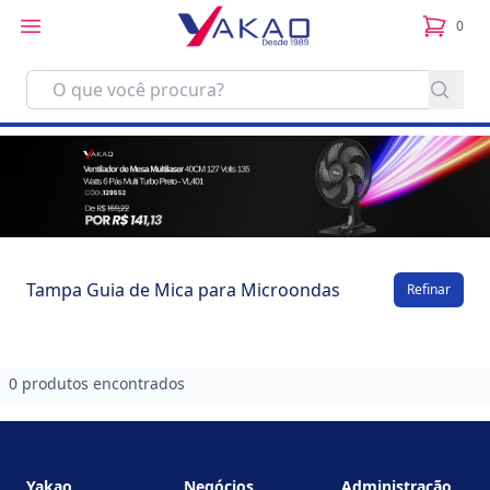
0
itens no
Tampa Guia de Mica para Microondas
Refinar
0 produtos encontrados
Footer
Yakao
Negócios
Administração