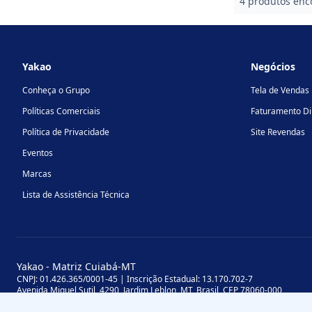
4 produtos enc
Footer
Yakao
Negócios
Conheça o Grupo
Tela de Vendas
Políticas Comerciais
Faturamento Di
Política de Privacidade
Site Revendas
Eventos
Marcas
Lista de Assistência Técnica
Yakao - Matriz Cuiabá-MT
CNPJ: 01.426.365/0001-45 | Inscrição Estadual: 13.170.702-7
Avenida Miguel Sutil, 4290, Jardim Leblon, MT, Brasil, CEP 78060-000
Yakao - Filial Sinop-MT