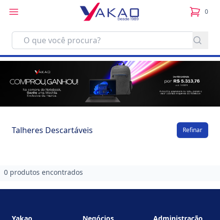
0
itens no
Talheres Descartáveis
Refinar
0 produtos encontrados
Footer
Yakao
Negócios
Administração