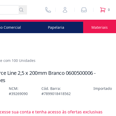
Vendedores
Minha Conta
Pedidos
0
itens no
o Comercial
Papelaria
Materiais
ote com 100 Unidades
orce Line 2,5 x 200mm Branco 0600500006 -
des
NCM:
Cód. Barra:
Importado
#39269090
#7899018418562
esse sua conta e tenha acesso às ofertas exclusivas