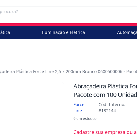
ática
Iluminação e Elétrica
Automaçã
çadeira Plástica Force Line 2,5 x 200mm Branco 0600500006 - Pac
Abraçadeira Plástica F
Pacote com 100 Unida
Force
Cód. Interno:
Line
#132144
9 em estoque
Cadastre sua empresa ou ac