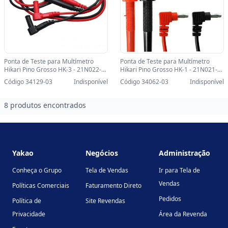
Ponta de Teste para Multímetro
Ponta de Teste para Multímetro
Hikari Pino Grosso HK-3 - 21N022-
Hikari Pino Grosso HK-1 - 21N021-
SINOP-03 - 21N022
SINOP-03 - HK-1 - 21N021
Código 34129-03
Indisponível
Código 34062-03
Indisponível
8 produtos encontrados
Footer
Yakao
Negócios
Administração
Conheça o Grupo
Tela de Vendas
Ir para Tela de
Vendas
Políticas Comerciais
Faturamento Direto
Pedidos
Política de
Site Revendas
Privacidade
Área da Revenda