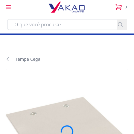
0
itens no
Tampa Cega