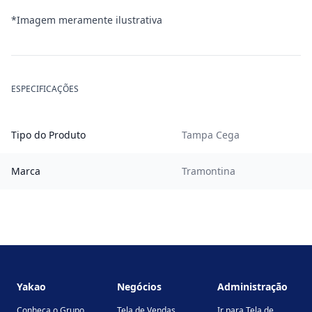
*Imagem meramente ilustrativa
ESPECIFICAÇÕES
Tipo do Produto
Tampa Cega
Marca
Tramontina
Footer
Yakao
Negócios
Administração
Conheça o Grupo
Tela de Vendas
Ir para Tela de