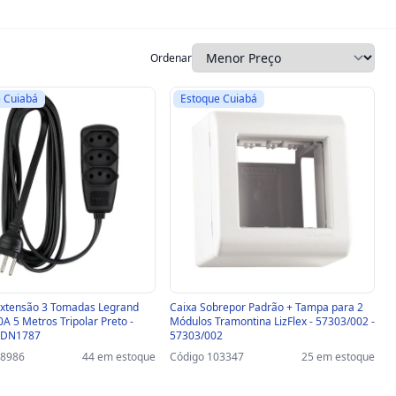
Ordenar
 Cuiabá
Estoque Cuiabá
Extensão 3 Tomadas Legrand
Caixa Sobrepor Padrão + Tampa para 2
A 5 Metros Tripolar Preto -
Módulos Tramontina LizFlex - 57303/002 -
 DN1787
57303/002
38986
44 em estoque
Código 103347
25 em estoque