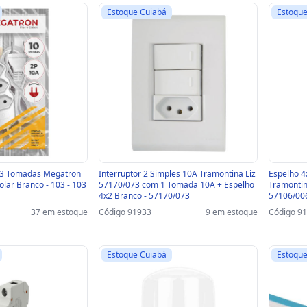
Estoque Cuiabá
Estoque
 3 Tomadas Megatron
Interruptor 2 Simples 10A Tramontina Liz
Espelho 4
lar Branco - 103 - 103
57170/073 com 1 Tomada 10A + Espelho
Tramontin
4x2 Branco - 57170/073
57106/00
37 em estoque
Código 91933
9 em estoque
Código 9
Estoque Cuiabá
Estoque