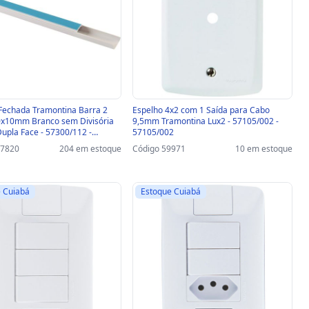
Fechada Tramontina Barra 2
Espelho 4x2 com 1 Saída para Cabo
0mm Branco sem Divisória
9,5mm Tramontina Lux2 - 57105/002 -
Dupla Face - 57300/112 -
57105/002
- 57300/112
37820
204 em estoque
Código 59971
10 em estoque
 Cuiabá
Estoque Cuiabá