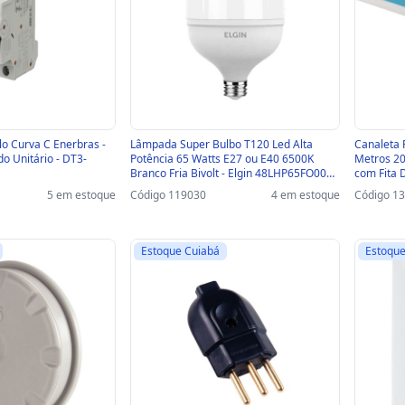
lo Curva C Enerbras -
Lâmpada Super Bulbo T120 Led Alta
Canaleta 
o Unitário - DT3-
Potência 65 Watts E27 ou E40 6500K
Metros 20x1
Branco Fria Bivolt - Elgin 48LHP65FO000 -
com Fita 
119030 - 48LHP65FO000
Unitário 
5 em estoque
Código 119030
4 em estoque
Código 1
Estoque Cuiabá
Estoque