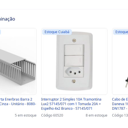
uminação
Estoque Cuiabá
Estoque
ta Enerbras Barra 2
Interruptor 2 Simples 10A Tramontina
Cabo de 
nza - Unitário - 8080-
Lux2 57145/071 com 1 Tomada 20A +
Daneva 10
Espelho 4x2 Branco - 57145/071
DN1787 -
5 em estoque
Código 60520
8 em estoque
Código 1