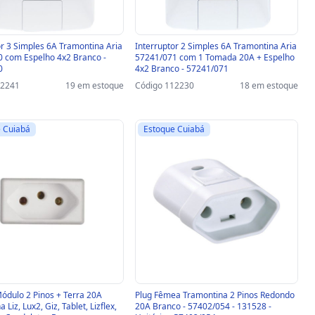
or 3 Simples 6A Tramontina Aria
Interruptor 2 Simples 6A Tramontina Aria
 com Espelho 4x2 Branco -
57241/071 com 1 Tomada 20A + Espelho
0
4x2 Branco - 57241/071
12241
19 em estoque
Código 112230
18 em estoque
 Cuiabá
Estoque Cuiabá
dulo 2 Pinos + Terra 20A
Plug Fêmea Tramontina 2 Pinos Redondo
 Liz, Lux2, Giz, Tablet, Lizflex,
20A Branco - 57402/054 - 131528 -