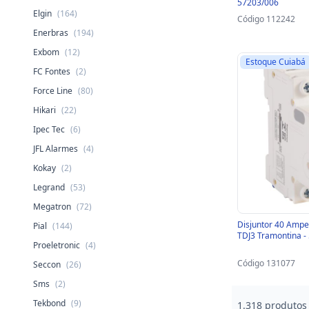
57203/006
Elgin
(164)
Código 112242
Enerbras
(194)
Exbom
(12)
Estoque Cuiabá
FC Fontes
(2)
Force Line
(80)
Hikari
(22)
Ipec Tec
(6)
JFL Alarmes
(4)
Kokay
(2)
Legrand
(53)
Megatron
(72)
Disjuntor 40 Ampe
Pial
(144)
TDJ3 Tramontina -
Proeletronic
(4)
Código 131077
Seccon
(26)
Sms
(2)
Tekbond
(9)
1.318 produtos