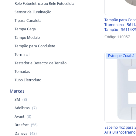
Rele Fotoelétrico ou Rele Fotocélula
Sensor de Iluminação
Tampão para Condu
T para Canaleta
Tramontina - 5611
Tampa Cega
Tampão - 56114/2
Código 110057
Tampo Modulo
Tampão para Condulete
Terminal
Estoque Cuiabá
Testador e Detector de Tensão
Tomadas
Tubo Eletroduto
Marcas
3M
(8)
Adelbras
(7)
Avant
(3)
Brasfort
(56)
Espelho 4x2 para 
Aria BrancoTramon
Daneva
(43)