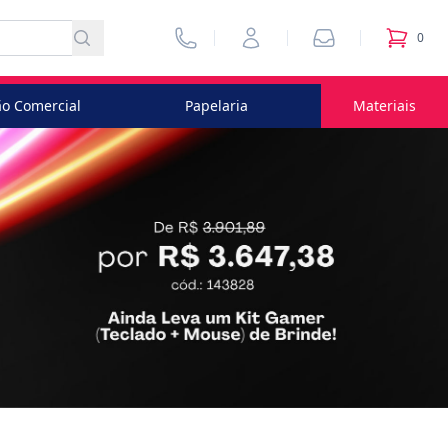
Vendedores
Minha Conta
Pedidos
0
itens no
o Comercial
Papelaria
Materiais