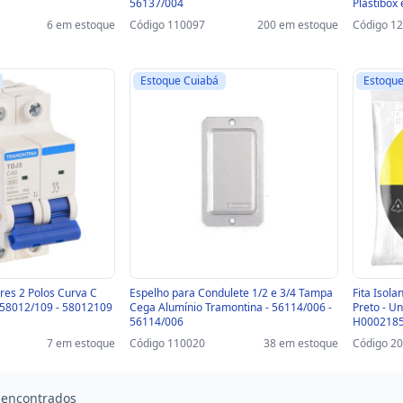
56137/004
Plastibox
57115/038
6 em estoque
Código 110097
200 em estoque
Código 1
Estoque Cuiabá
Estoque
res 2 Polos Curva C
Espelho para Condulete 1/2 e 3/4 Tampa
Fita Isol
 58012/109 - 58012109
Cega Alumínio Tramontina - 56114/006 -
Preto - U
56114/006
H000218
7 em estoque
Código 110020
38 em estoque
Código 2
 encontrados