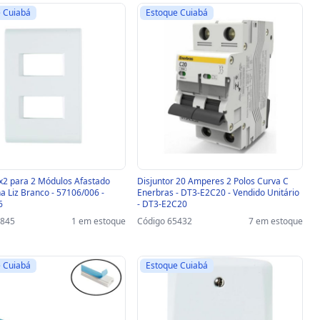
 Cuiabá
Estoque Cuiabá
x2 para 2 Módulos Afastado
Disjuntor 20 Amperes 2 Polos Curva C
a Liz Branco - 57106/006 -
Enerbras - DT3-E2C20 - Vendido Unitário
6
- DT3-E2C20
1845
1 em estoque
Código 65432
7 em estoque
 Cuiabá
Estoque Cuiabá