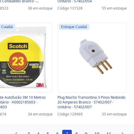
 e Conduletes Branco -
Unitário - 57402/054
 - 57115/038
28523
38 em estoque
Código 131528
55 em estoque
 Cuiabá
Estoque Cuiabá
ante Autofusão 3M 10 Metros
Plug Macho Tramontina 3 Pinos Redondo
nitário - H0002185603 -
20 Amperes Branco - 57402/007 -
5603
Unitário - 57402/007
0674
34 em estoque
Código 129969
55 em estoque
...
3
4
5
6
7
8
9
10
11
...