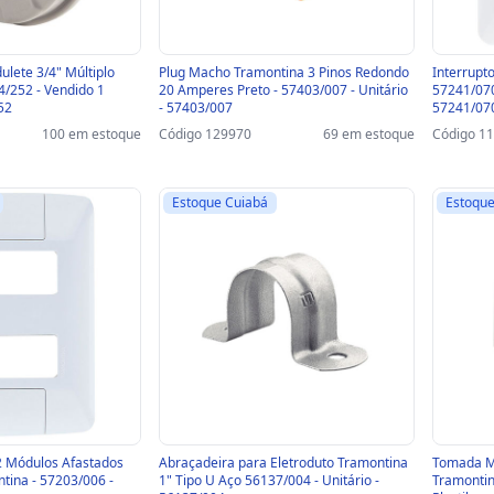
lete 3/4" Múltiplo
Plug Macho Tramontina 3 Pinos Redondo
Interrupt
4/252 - Vendido 1
20 Amperes Preto - 57403/007 - Unitário
57241/070
52
- 57403/007
57241/07
100 em estoque
Código 129970
69 em estoque
Código 1
Estoque Cuiabá
Estoque
2 Módulos Afastados
Abraçadeira para Eletroduto Tramontina
Tomada Mó
tina - 57203/006 -
1" Tipo U Aço 56137/004 - Unitário -
Tramontina