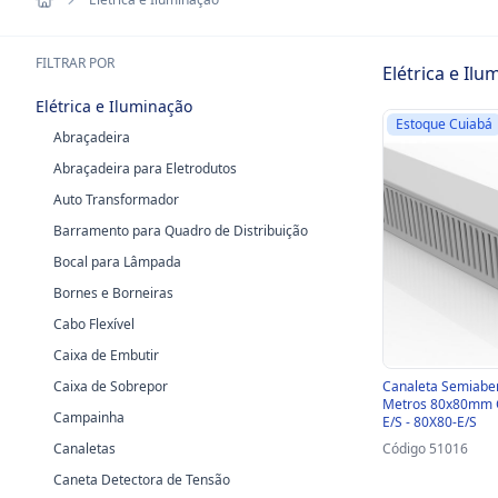
FILTRAR POR
Elétrica e Il
Elétrica e Iluminação
Estoque Cuiabá
Abraçadeira
Abraçadeira para Eletrodutos
Auto Transformador
Barramento para Quadro de Distribuição
Bocal para Lâmpada
Bornes e Borneiras
Cabo Flexível
Caixa de Embutir
Caixa de Sobrepor
Canaleta Semiaber
Metros 80x80mm Ci
Campainha
E/S - 80X80-E/S
Canaletas
Código 51016
Caneta Detectora de Tensão