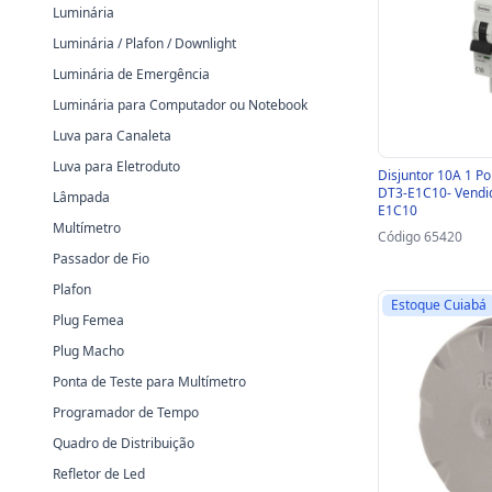
Luminária
Luminária / Plafon / Downlight
Luminária de Emergência
Luminária para Computador ou Notebook
Luva para Canaleta
Luva para Eletroduto
Disjuntor 10A 1 Po
DT3-E1C10- Vendid
Lâmpada
E1C10
Multímetro
Código 65420
Passador de Fio
Plafon
Estoque Cuiabá
Plug Femea
Plug Macho
Ponta de Teste para Multímetro
Programador de Tempo
Quadro de Distribuição
Refletor de Led