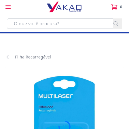
0
itens no
Pilha Recarregável