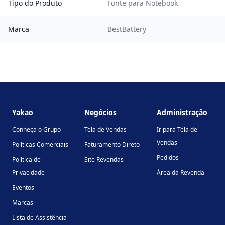
Tipo do Produto
Fonte para Notebook
Marca
BestBattery
Footer
Yakao
Negócios
Administração
Conheça o Grupo
Tela de Vendas
Ir para Tela de
Vendas
Políticas Comerciais
Faturamento Direto
Pedidos
Política de
Site Revendas
Privacidade
Área da Revenda
Eventos
Marcas
Lista de Assistência