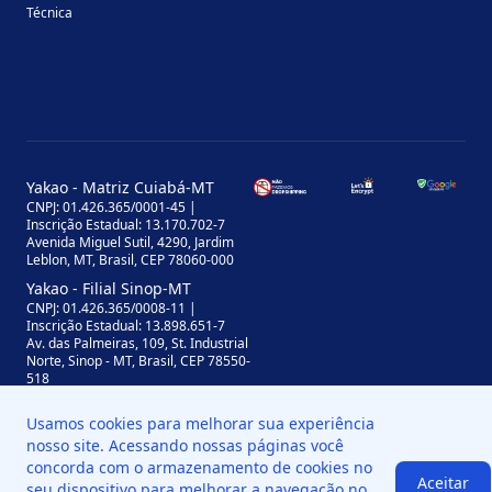
Técnica
Yakao - Matriz Cuiabá-MT
CNPJ: 01.426.365/0001-45 |
Inscrição Estadual: 13.170.702-7
Avenida Miguel Sutil, 4290, Jardim
Leblon, MT, Brasil, CEP 78060-000
Yakao - Filial Sinop-MT
CNPJ: 01.426.365/0008-11 |
Inscrição Estadual: 13.898.651-7
Av. das Palmeiras, 109, St. Industrial
Norte, Sinop - MT, Brasil, CEP 78550-
518
Usamos cookies para melhorar sua experiência
nosso site. Acessando nossas páginas você
concorda com o armazenamento de cookies no
Aceitar
seu dispositivo para melhorar a navegação no