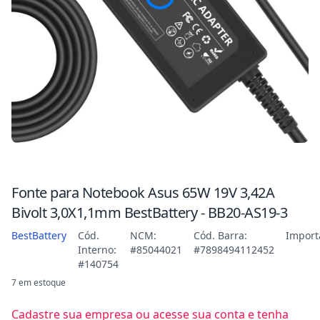
Fonte para Notebook Asus 65W 19V 3,42A
Bivolt 3,0X1,1mm BestBattery - BB20-AS19-3
BestBattery
Cód.
NCM:
Cód. Barra:
Import
Interno:
#85044021
#7898494112452
#140754
7 em estoque
Cadastre sua empresa ou acesse sua conta e tenha