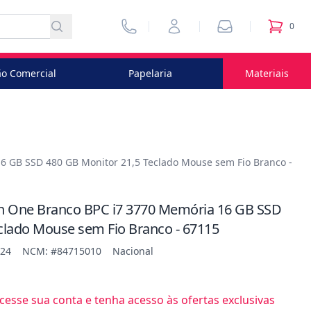
Vendedores
Minha Conta
Pedidos
0
itens no
o Comercial
Papelaria
Materiais
6 GB SSD 480 GB Monitor 21,5 Teclado Mouse sem Fio Branco -
in One Branco BPC i7 3770 Memória 16 GB SSD
clado Mouse sem Fio Branco - 67115
624
NCM: #84715010
Nacional
esse sua conta e tenha acesso às ofertas exclusivas