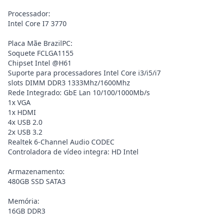
Processador:
Intel Core I7 3770
Placa Mãe BrazilPC:
Soquete FCLGA1155
Chipset Intel @H61
Suporte para processadores Intel Core i3/i5/i7
slots DIMM DDR3 1333Mhz/1600Mhz
Rede Integrado: GbE Lan 10/100/1000Mb/s
1x VGA
1x HDMI
4x USB 2.0
2x USB 3.2
Realtek 6-Channel Audio CODEC
Controladora de vídeo integra: HD Intel
Armazenamento:
480GB SSD SATA3
Memória:
16GB DDR3