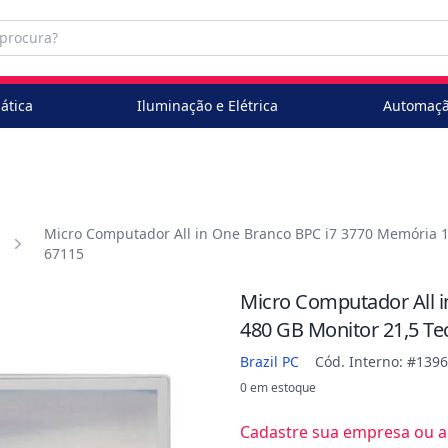
ática
Iluminação e Elétrica
Automaçã
Micro Computador All in One Branco BPC i7 3770 Memória 1
67115
Micro Computador All 
480 GB Monitor 21,5 Te
Brazil PC
Cód. Interno: #139
0 em estoque
Cadastre sua empresa ou ac