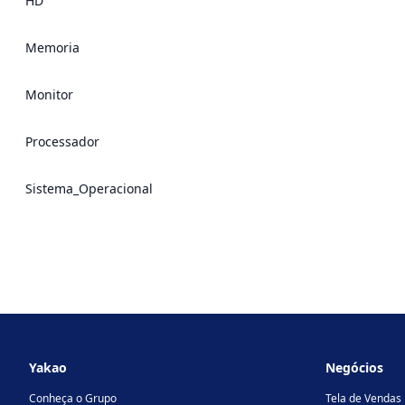
HD
Memoria
Monitor
Processador
Sistema_Operacional
Footer
Yakao
Negócios
Conheça o Grupo
Tela de Vendas