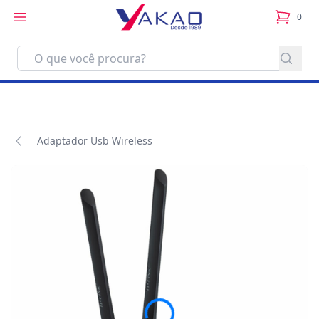
0
itens no
Adaptador Usb Wireless