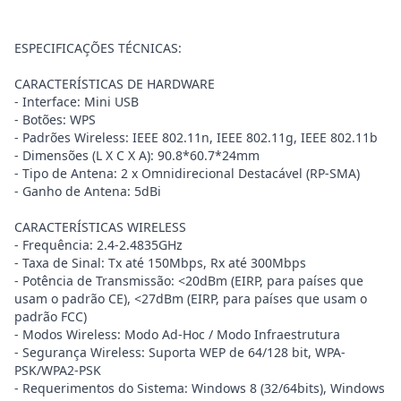
ESPECIFICAÇÕES TÉCNICAS:
CARACTERÍSTICAS DE HARDWARE
- Interface: Mini USB
- Botões: WPS
- Padrões Wireless: IEEE 802.11n, IEEE 802.11g, IEEE 802.11b
- Dimensões (L X C X A): 90.8*60.7*24mm
- Tipo de Antena: 2 x Omnidirecional Destacável (RP-SMA)
- Ganho de Antena: 5dBi
CARACTERÍSTICAS WIRELESS
- Frequência: 2.4-2.4835GHz
- Taxa de Sinal: Tx até 150Mbps, Rx até 300Mbps
- Potência de Transmissão: <20dBm (EIRP, para países que
usam o padrão CE), <27dBm (EIRP, para países que usam o
padrão FCC)
- Modos Wireless: Modo Ad-Hoc / Modo Infraestrutura
- Segurança Wireless: Suporta WEP de 64/128 bit, WPA-
PSK/WPA2-PSK
- Requerimentos do Sistema: Windows 8 (32/64bits), Windows