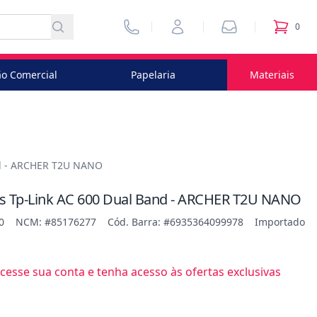
Vendedores
Minha Conta
Pedidos
0
itens no
o Comercial
Papelaria
Materiais
nd - ARCHER T2U NANO
s Tp-Link AC 600 Dual Band - ARCHER T2U NANO
0
NCM: #85176277
Cód. Barra: #6935364099978
Importado
esse sua conta e tenha acesso às ofertas exclusivas