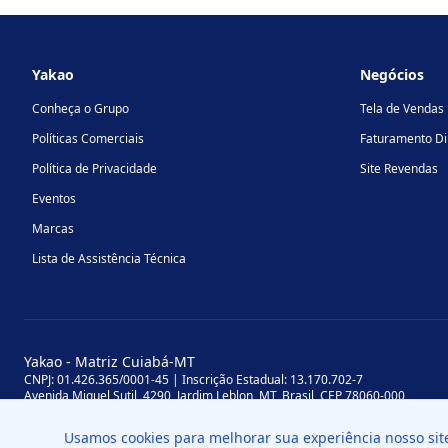
Footer
Yakao
Negócios
Conheça o Grupo
Tela de Vendas
Políticas Comerciais
Faturamento Di
Política de Privacidade
Site Revendas
Eventos
Marcas
Lista de Assistência Técnica
Yakao - Matriz Cuiabá-MT
CNPJ: 01.426.365/0001-45 | Inscrição Estadual: 13.170.702-7
Avenida Miguel Sutil, 4290, Jardim Leblon, MT, Brasil, CEP 78060-000
Yakao - Filial Sinop-MT
Usamos cookies para melhorar sua experiência nosso si
CNPJ: 01.426.365/0008-11 | Inscrição Estadual: 13.898.651-7