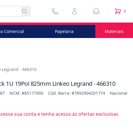
Vendedores
Minha Conta
Pedidos
0
itens no
o Comercial
Papelaria
Materiais
 Legrand - 466310
ck 1U 19Pol 825mm Linkeo Legrand - 466310
887
NCM: #85177900
Cód. Barra: #7892904201774
Nacional
esse sua conta e tenha acesso às ofertas exclusivas