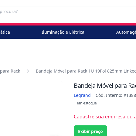
ática
Iluminação e Elétrica
Automaçã
para Rack
Bandeja Móvel para Rack 1U 19Pol 825mm Linkeo
Bandeja Móvel para Ra
Legrand
Cód. Interno: #138
1 em estoque
Cadastre sua empresa ou ac
Exibir preço