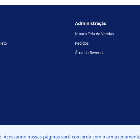
Administração
Ir para Tela de Vendas
reto
Pedidos
Área da Revenda
te. Acessando nossas páginas você concorda com o armazenamento 