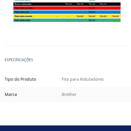
ESPECIFICAÇÕES
Tipo do Produto
Fita para Rotuladores
Marca
Brother
Footer