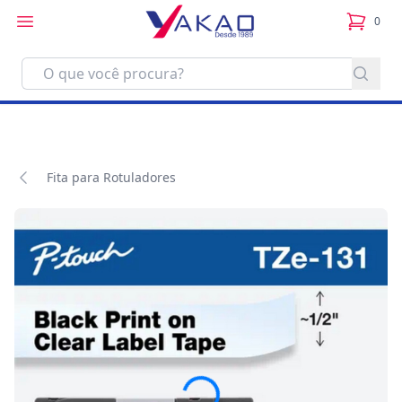
0
itens no
Fita para Rotuladores