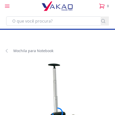
0
itens no
Mochila para Notebook