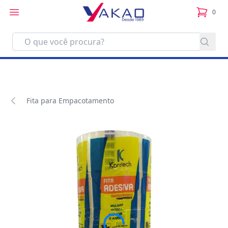
0
itens no
Fita para Empacotamento