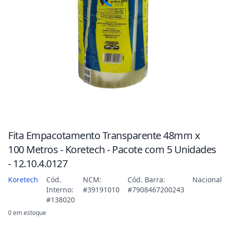
Fita Empacotamento Transparente 48mm x
100 Metros - Koretech - Pacote com 5 Unidades
- 12.10.4.0127
Koretech
Cód.
NCM:
Cód. Barra:
Nacional
Interno:
#39191010
#7908467200243
#138020
0 em estoque