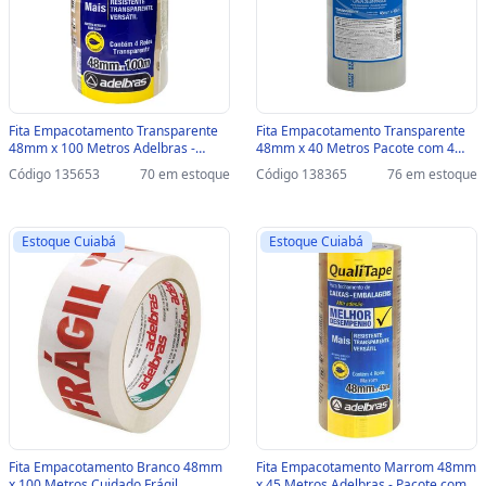
Fita Empacotamento Transparente
Fita Empacotamento Transparente
48mm x 100 Metros Adelbras -
48mm x 40 Metros Pacote com 4
Pacote com 4 Unidades -
Unidades - Tekbond - 17000021403 -
Código 135653
70 em estoque
Código 138365
76 em estoque
0811000032 - 0811000032
17000021403
Estoque Cuiabá
Estoque Cuiabá
Fita Empacotamento Branco 48mm
Fita Empacotamento Marrom 48mm
x 100 Metros Cuidado Frágil
x 45 Metros Adelbras - Pacote com 4