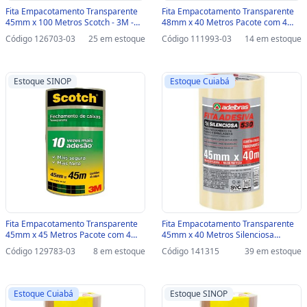
Fita Empacotamento Transparente
Fita Empacotamento Transparente
45mm x 100 Metros Scotch - 3M -
48mm x 40 Metros Pacote com 4
Unitário - HB004640734-SINOP-03 -
Unidades - Adelbras - 0811000018-
Código 126703-03
25 em estoque
Código 111993-03
14 em estoque
HB004640734
SINOP-03 - 0811000018
Estoque SINOP
Estoque Cuiabá
Fita Empacotamento Transparente
Fita Empacotamento Transparente
45mm x 45 Metros Pacote com 4
45mm x 40 Metros Silenciosa
Unidades - Scotch - 3M -
Adelbras - Pacote com 4 Unidades -
Código 129783-03
8 em estoque
Código 141315
39 em estoque
HB004031199-SINOP-03 -
832000000 - 832000000
HB004031199
Estoque Cuiabá
Estoque SINOP