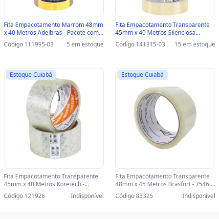
Fita Empacotamento Marrom 48mm
Fita Empacotamento Transparente
x 40 Metros Adelbras - Pacote com 4
45mm x 40 Metros Silenciosa
Unidades - 0811000005-SINOP-03 -
Adelbras - Pacote com 4 Unidades -
Código 111995-03
5 em estoque
Código 141315-03
15 em estoque
0811000005
832000000-SINOP-03 - 832000000
Estoque Cuiabá
Estoque Cuiabá
Fita Empacotamento Transparente
Fita Empacotamento Transparente
45mm x 40 Metros Koretech -
48mm x 45 Metros Brasfort - 7546 -
Unitário - 341066 - 341066
Unitário - 7546
Código 121926
Indisponível
Código 83325
Indisponível