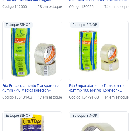
Adelbras - Unitário - 0606180008 -
Unidades - 0811000006 -
Código 112000
58 em estoque
Código 136026
74 em estoque
112000 - 0606180008
0811000006
Estoque SINOP
Estoque SINOP
Fita Empacotamento Transparente
Fita Empacotamento Transparente
45mm x 40 Metros Koretech -
45mm x 100 Metros Koretech -
Pacote com 5 Unidades -
Pacote com 5 Unidades -
Código 135134-03
17 em estoque
Código 134791-03
14 em estoque
12.10.4.0046-SINOP-03 -
12.10.4.0131-SINOP-03 -
12.10.4.0046
12.10.4.0131
Estoque SINOP
Estoque SINOP