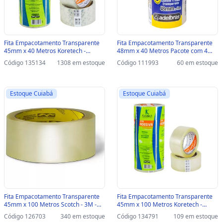
Fita Empacotamento Transparente
Fita Empacotamento Transparente
45mm x 40 Metros Koretech -
48mm x 40 Metros Pacote com 4
Pacote com 5 Unidades -
Unidades - Adelbras - 0811000018 -
Código 135134
1308 em estoque
Código 111993
60 em estoque
12.10.4.0046 - 12.10.4.0046
0811000018
Estoque Cuiabá
Estoque Cuiabá
Fita Empacotamento Transparente
Fita Empacotamento Transparente
45mm x 100 Metros Scotch - 3M -
45mm x 100 Metros Koretech -
Unitário - HB004640734 -
Pacote com 5 Unidades -
Código 126703
340 em estoque
Código 134791
109 em estoque
HB004640734
12.10.4.0131 - 12.10.4.0131