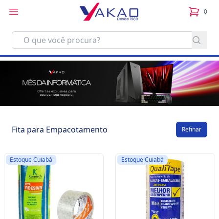
0
itens no
Fita para Empacotamento
Refinar
Estoque Cuiabá
Estoque Cuiabá