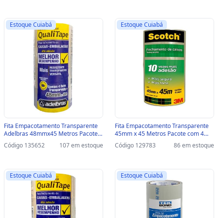
Estoque Cuiabá
Estoque Cuiabá
Fita Empacotamento Transparente
Fita Empacotamento Transparente
Adelbras 48mmx45 Metros Pacote
45mm x 45 Metros Pacote com 4
com 4 Unidades - 0811000019 -
Unidades - Scotch - 3M -
Código 135652
107 em estoque
Código 129783
86 em estoque
0811000019
HB004031199 - HB004031199
Estoque Cuiabá
Estoque Cuiabá