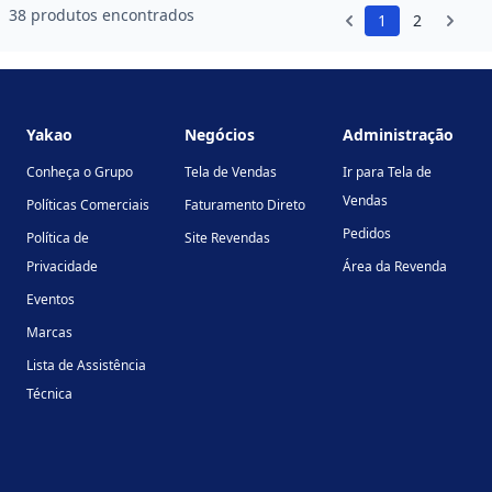
38 produtos encontrados
1
2
Footer
Yakao
Negócios
Administração
Conheça o Grupo
Tela de Vendas
Ir para Tela de
Vendas
Políticas Comerciais
Faturamento Direto
Pedidos
Política de
Site Revendas
Privacidade
Área da Revenda
Eventos
Marcas
Lista de Assistência
Técnica