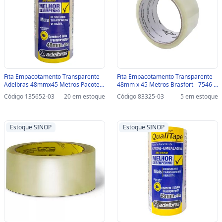
Fita Empacotamento Transparente
Fita Empacotamento Transparente
Adelbras 48mmx45 Metros Pacote
48mm x 45 Metros Brasfort - 7546 -
com 4 Unidades - 0811000019-
Unitário-SINOP-03 - 7546
Código 135652-03
20 em estoque
Código 83325-03
5 em estoque
SINOP-03 - 0811000019
Estoque SINOP
Estoque SINOP