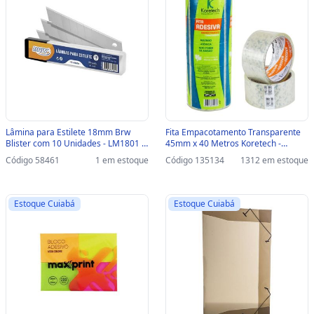
Lâmina para Estilete 18mm Brw
Fita Empacotamento Transparente
Blister com 10 Unidades - LM1801 -
45mm x 40 Metros Koretech -
LM1801
Pacote com 5 Unidades -
Código 58461
1 em estoque
Código 135134
1312 em estoque
12.10.4.0046 - 12.10.4.0046
Estoque Cuiabá
Estoque Cuiabá