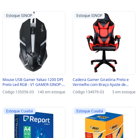
Estoque SINOP
Estoque SINOP
Mouse USB Gamer Yakao 1200 DPI
Cadeira Gamer Giratória Preto e
Preto Led RGB - V1 GAMER-SINOP-
Vermelho com Braço Ajuste de
03 - V1 GAMER
Altura e Encosto Reclinável Yakao -
Código 135056-03
140 em estoque
Código 134979-03
3 em estoque
GC-007-Red-SINOP-03 - GC-007-RED
Estoque Cuiabá
Estoque Cuiabá