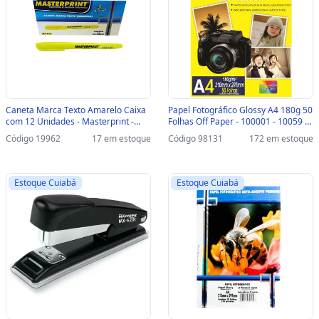
Caneta Marca Texto Amarelo Caixa
Papel Fotográfico Glossy A4 180g 50
com 12 Unidades - Masterprint -
Folhas Off Paper - 100001 - 10059 -
MP612 /309020001 -
100001
Código 19962
17 em estoque
Código 98131
172 em estoque
MP612/309020001
Estoque Cuiabá
Estoque Cuiabá