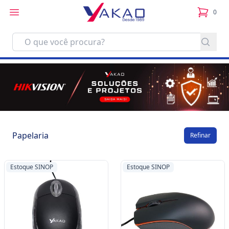
0
itens no
Papelaria
Refinar
Estoque SINOP
Estoque SINOP