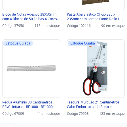
Bloco de Notas Adesivo 38X50mm
Pasta Aba Elástico Ofício 335 x
com 4 Blocos de 50 Folhas 4 Cores -
235mm sem Lombo Fumê Dello Line
Maxprint - 741705 - 741705
- Unitário - 0254.I.0050 - 0254.I.0050
Código 37950
115 em estoque
Código 102116
90 em estoque
Estoque Cuiabá
Estoque Cuiabá
Régua Alumínio 30 Centímetros
Tesoura Multiuso 21 Centímetros
BRW Unitário - RE1000 - RE1000
Cabo Emborrachado Preto e
Vermelho Unitário - BRW - TE2102 -
Código 67009
44 em estoque
Código 79553
123 em estoque
TE2102