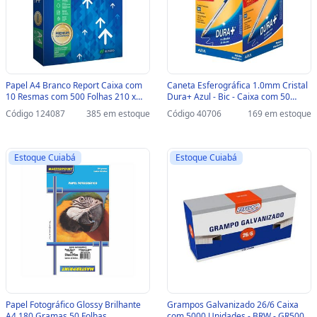
Papel A4 Branco Report Caixa com
Caneta Esferográfica 1.0mm Cristal
10 Resmas com 500 Folhas 210 x
Dura+ Azul - Bic - Caixa com 50
297 75 Gramas -
Unidades - 067164 - 067164
Código 124087
385 em estoque
Código 40706
169 em estoque
20088997/20091915 -
20088997/20091915
Estoque Cuiabá
Estoque Cuiabá
Papel Fotográfico Glossy Brilhante
Grampos Galvanizado 26/6 Caixa
A4 180 Gramas 50 Folhas
com 5000 Unidades - BRW - GR5000