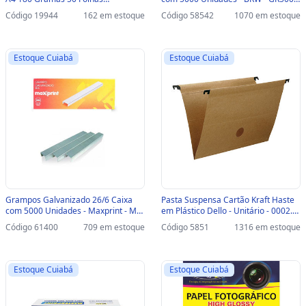
Masterprint - 302010004 -
- GR5000
Código 19944
162 em estoque
Código 58542
1070 em estoque
302010004
Estoque Cuiabá
Estoque Cuiabá
Grampos Galvanizado 26/6 Caixa
Pasta Suspensa Cartão Kraft Haste
com 5000 Unidades - Maxprint - MX-
em Plástico Dello - Unitário - 0002.X
S26G - 712094 - 712094
- 0002.X.0050.2
Código 61400
709 em estoque
Código 5851
1316 em estoque
Estoque Cuiabá
Estoque Cuiabá