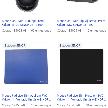
Mouse USB Mini 1000dpi Preto
Mouse USB Mini Dpi Ajustável Preto
Yakao - B100-SINOP-03 - B100
Yakao - MO-SINOP-03 - MO
Código 135053-03
69 em estoque
Código 135055-03
5 em estoque
Estoque SINOP
Estoque SINOP
Mouse Pad Liso Slim Azul em PVC
Mouse Pad Liso Slim Preto em PVC
Yakao - 1 - Vendido Unitário-SINOP-
Yakao - 1 - Vendido Unitário-SINOP-
03 - 1
03 - 1
Código 123557-03
10 em estoque
Código 125487-03
31 em estoque