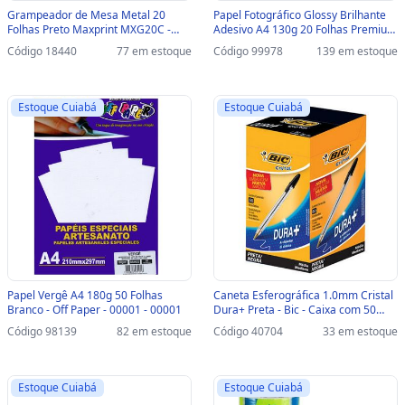
Grampeador de Mesa Metal 20
Papel Fotográfico Glossy Brilhante
Folhas Preto Maxprint MXG20C -
Adesivo A4 130g 20 Folhas Premium
Unitário - 714465 - 714465
Masterprint - 302010060 -
Código 18440
77 em estoque
Código 99978
139 em estoque
302010060
Estoque Cuiabá
Estoque Cuiabá
Papel Vergê A4 180g 50 Folhas
Caneta Esferográfica 1.0mm Cristal
Branco - Off Paper - 00001 - 00001
Dura+ Preta - Bic - Caixa com 50
Unidades - 067172 - 067172
Código 98139
82 em estoque
Código 40704
33 em estoque
Estoque Cuiabá
Estoque Cuiabá