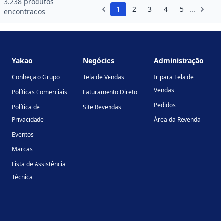
3.238 produtos
1
2
3
4
5
...
encontrados
Footer
Yakao
Negócios
Administração
Conheça o Grupo
Tela de Vendas
Ir para Tela de
Vendas
Políticas Comerciais
Faturamento Direto
Pedidos
Política de
Site Revendas
Privacidade
Área da Revenda
Eventos
Marcas
Lista de Assistência
Técnica