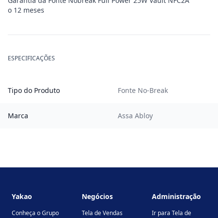
Garantia da Fonte Nobreak Full Power 25W Vault NFC2A
o 12 meses
ESPECIFICAÇÕES
Tipo do Produto
Fonte No-Break
Marca
Assa Abloy
Footer
Yakao
Negócios
Administração
Conheça o Grupo
Tela de Vendas
Ir para Tela de