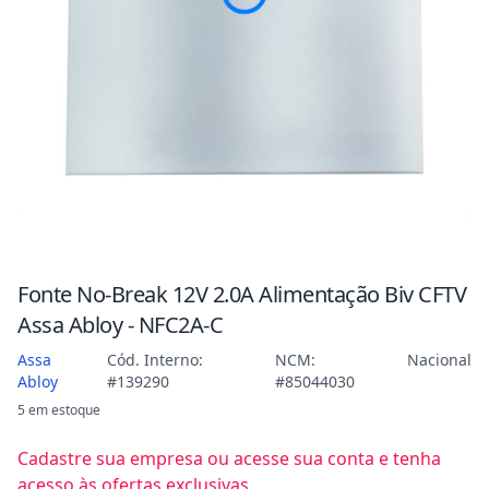
Fonte No-Break 12V 2.0A Alimentação Biv CFTV
Assa Abloy - NFC2A-C
Assa
Cód. Interno:
NCM:
Nacional
Abloy
#139290
#85044030
5 em estoque
Cadastre sua empresa ou acesse sua conta e tenha
acesso às ofertas exclusivas