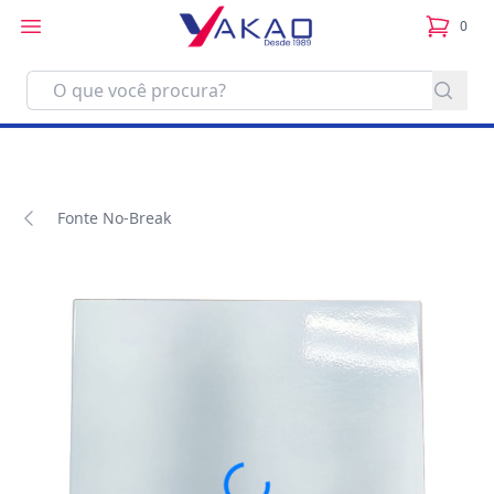
0
itens no
Fonte No-Break