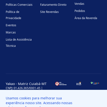
Vendas
Políticas Comerciais
Faturamento Direto
Pedidos
Política de
Site Revendas
Privacidade
Área da Revenda
Eventos
Marcas
Lista de Assistência
Técnica
Yakao - Matriz Cuiabá-MT
CNPJ: 01.426.365/0001-45 |
Inscrição Estadual: 13.170.702-7
Avenida Miguel Sutil, 4290, Jardim
Usamos cookies para melhorar sua
Leblon, MT, Brasil, CEP 78060-000
experiência nosso site. Acessando nossas
Yakao - Filial Sinop-MT